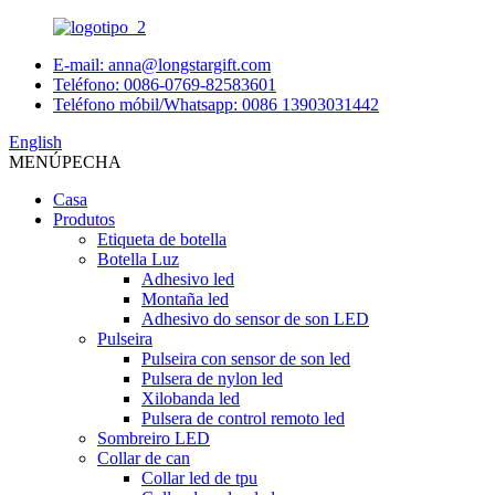
E-mail: anna@longstargift.com
Teléfono: 0086-0769-82583601
Teléfono móbil/Whatsapp: 0086 13903031442
English
MENÚ
PECHA
Casa
Produtos
Etiqueta de botella
Botella Luz
Adhesivo led
Montaña led
Adhesivo do sensor de son LED
Pulseira
Pulseira con sensor de son led
Pulsera de nylon led
Xilobanda led
Pulsera de control remoto led
Sombreiro LED
Collar de can
Collar led de tpu