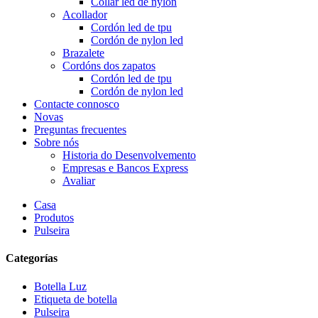
Collar led de nylon
Acollador
Cordón led de tpu
Cordón de nylon led
Brazalete
Cordóns dos zapatos
Cordón led de tpu
Cordón de nylon led
Contacte connosco
Novas
Preguntas frecuentes
Sobre nós
Historia do Desenvolvemento
Empresas e Bancos Express
Avaliar
Casa
Produtos
Pulseira
Categorías
Botella Luz
Etiqueta de botella
Pulseira