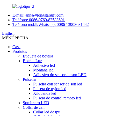
E-mail: anna@longstargift.com
Teléfono: 0086-0769-82583601
Teléfono móbil/Whatsapp: 0086 13903031442
English
MENÚ
PECHA
Casa
Produtos
Etiqueta de botella
Botella Luz
Adhesivo led
Montaña led
Adhesivo do sensor de son LED
Pulseira
Pulseira con sensor de son led
Pulsera de nylon led
Xilobanda led
Pulsera de control remoto led
Sombreiro LED
Collar de can
Collar led de tpu