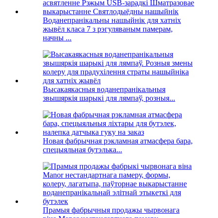
Воданепранікальны нашыйнік для хатніх
жывёл класа 7 з рэгуляваным памерам,
начны ...
Высакаякасныя воданепранікальныя
звышяркія шарыкі для лямпаў, розныя...
Новая фабрычная рэкламная атмасфера бара,
спецыяльная бутэлька...
Прамыя фабрычныя продажы чырвонага