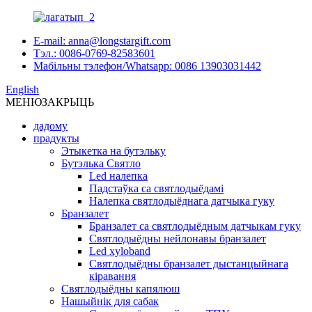
E-mail: anna@longstargift.com
Тэл.: 0086-0769-82583601
Мабільны тэлефон/Whatsapp: 0086 13903031442
English
МЕНЮ
ЗАКРЫЦЬ
дадому
прадукты
Этыкетка на бутэльку
Бутэлька Святло
Led налепка
Падстаўка са святлодыёдамі
Налепка святлодыёднага датчыка гуку
Бранзалет
Бранзалет са святлодыёдным датчыкам гуку
Святлодыёдны нейлонавы бранзалет
Led xyloband
Святлодыёдны бранзалет дыстанцыйнага
кіравання
Святлодыёдны капялюш
Нашыйнік для сабак