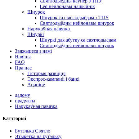
Святлодыёдны каўнер з ТПУ
Led нейлонавы нашыйнік
Шнурок
Шнурок са святлодыёдам з ТПУ
Святлодыёдны нейлонавы шнурок
Нарукаўная павязка
Шнуркі
Шнуркі для абутку са святлодыёдам
Святлодыёдны нейлонавы шнурок
Звяжыцеся з намі
Навіны
FAQ
Пра нас
Гісторыя развіцця
Экспрэс-кампаніі і банкі
Ацаніце
дадому
прадукты
Нарукаўная павязка
Катэгорыі
Бутэлька Святло
Этыкетка на бутэльку