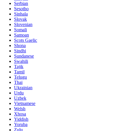
Serbian
Sesotho
Sinhala
Slovak
Slovenian
Somali
Samoan
Scots Gaelic
Shona
Sindhi
Sundanese
Swahili
Tajik
Tamil
Telugu
Thai
Ukrainian
Urdu
Uzbek
Vietnamese
Welsh
Xhosa
Yiddish
Yoruba
Zulu