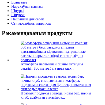
Бранзалет
Нарукаўная павязка
Шнуркі
Шнурок
Нашыйнік для сабак
Святлодыёдны капялюш
Рэкамендаваныя прадукты
Атмасфера партыйнай сцэны актыўны
рэквізіт 800 метраў па правадах...
Прамыя продажы з завода, новы бар, начны
клуб, асаблівая атмасфера...