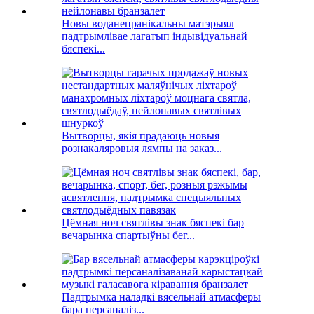
Новы воданепранікальны матэрыял
падтрымлівае лагатып індывідуальнай
бяспекі...
Вытворцы, якія прадаюць новыя
рознакаляровыя лямпы на заказ...
Цёмная ноч святлівы знак бяспекі бар
вечарынка спартыўны бег...
Падтрымка наладкі вясельнай атмасферы
бара персаналіз...