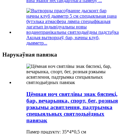
віна Manor нестандартнага памеру ...
Акцыя вытворцаў, бар, начны клуб,
дыяметр...
Нарукаўная павязка
Цёмная ноч святлівы знак бяспекі,
бар, вечарынка, спорт, бег, розныя
рэжымы асвятлення, падтрымка
спецыяльных святлодыёдных
павязак
Памер прадукту: 35*4*0,5 см