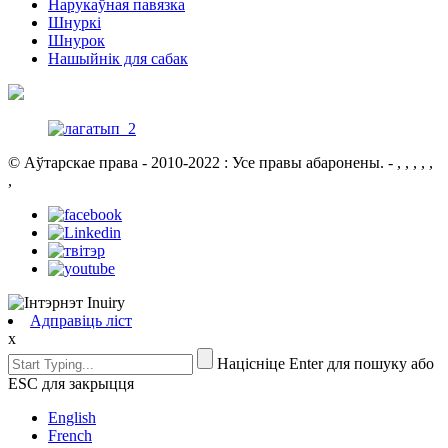
Нарукаўная павязка
Шнуркі
Шнурок
Нашыйнік для сабак
© Аўтарскае права - 2010-2022 : Усе правы абаронены.
- , , , , ,
,
Адправіць ліст
x
Націсніце Enter для пошуку або
ESC для закрыцця
English
French