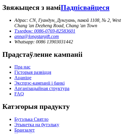
Звяжыцеся з намі
Падпісвайцеся
Адрас: CN, Гуандун, Дунгуань, пакой 1108, № 2, West
Chang 'an Dezheng Road, Chang 'an Town
Тэлефон: 0086-0769-82583601
anna@longstargift.com
Whatsapp: 0086 13903031442
Прадстаўленне кампаніі
Пра нас
Гісторыя развіцця
Ацаніце
Экспрэс-кампаніі і банкі
Арганізацыйная структура
FAQ
Катэгорыя прадукту
Бутэлька Святло
Этыкетка на бутэльку
Бранзалет