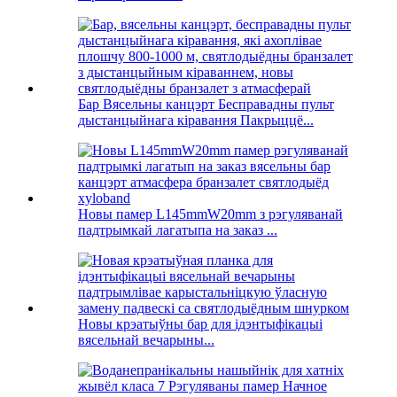
Бар Вясельны канцэрт Бесправадны пульт
дыстанцыйнага кіравання Пакрыццё...
Новы памер L145mmW20mm з рэгуляванай
падтрымкай лагатыпа на заказ ...
Новы крэатыўны бар для ідэнтыфікацыі
вясельнай вечарыны...