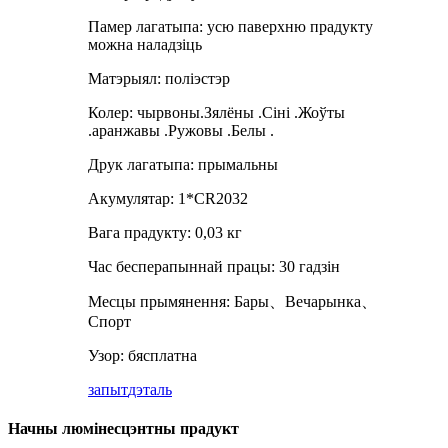
Памер лагатыпа: усю паверхню прадукту
можна наладзіць
Матэрыял: поліэстэр
Колер: чырвоны.Зялёны .Сіні .Жоўты
.аранжавы .Ружовы .Белы .
Друк лагатыпа: прымальны
Акумулятар: 1*CR2032
Вага прадукту: 0,03 кг
Час бесперапыннай працы: 30 гадзін
Месцы прымянення: Бары、Вечарынка、
Спорт
Узор: бясплатна
запыт
дэталь
Начны люмінесцэнтны прадукт