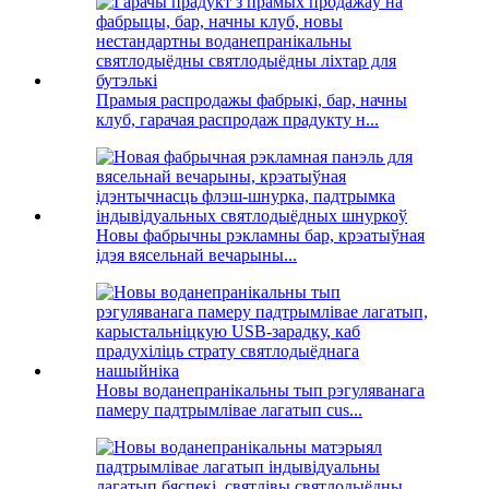
Прамыя распродажы фабрыкі, бар, начны
клуб, гарачая распродаж прадукту н...
Новы фабрычны рэкламны бар, крэатыўная
ідэя вясельнай вечарыны...
Новы воданепранікальны тып рэгуляванага
памеру падтрымлівае лагатып cus...