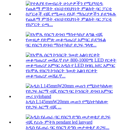
የጨለማ ምሽት ብሩህ የደህንነት ምልክት ባር ፓርቲ
የስፖርት ሩጫ...
ባር የሰርግ ድባብ ማስተካከያ ድጋፍ ግላዊ...
የአሞሌ የሰርግ ኮንሰርት ገመድ አልባ የርቀት
መቆጣጠሪያ መሸፈኛ...
አዲስ L145mmW20mm መጠን የሚስተካከለው
የድጋፍ አርማ ብጁ ...
አዲስ የፈጠራ ባር የሰርግ ድግስ መታወቂያ ድጋፍ...