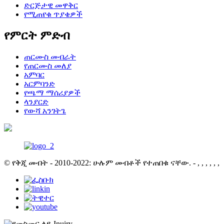
ድርጅታዊ መዋቅር
የሚጠየቁ ጥያቄዎች
የምርት ምድብ
ጠርሙስ መብራት
የጠርሙስ መለያ
አምባር
አርምባንድ
የጫማ ማሰሪያዎች
ላንያርድ
የውሻ አንገትጌ
© የቅጂ መብት - 2010-2022: ሁሉም መብቶች የተጠበቁ ናቸው.
- , , , , , ,