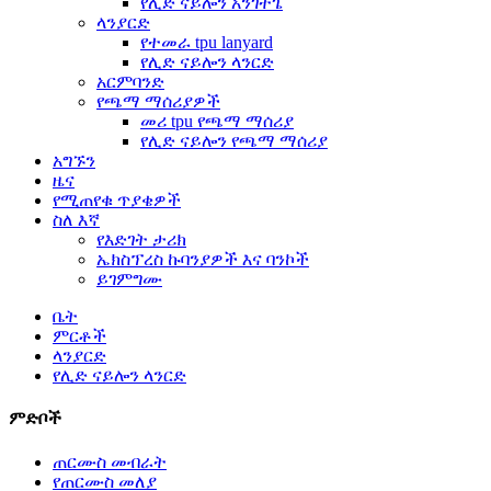
የሊድ ናይሎን አንገትጌ
ላንያርድ
የተመራ tpu lanyard
የሊድ ናይሎን ላንርድ
አርምባንድ
የጫማ ማሰሪያዎች
መሪ tpu የጫማ ማሰሪያ
የሊድ ናይሎን የጫማ ማሰሪያ
አግኙን
ዜና
የሚጠየቁ ጥያቄዎች
ስለ እኛ
የእድገት ታሪክ
ኤክስፕረስ ኩባንያዎች እና ባንኮች
ይገምግሙ
ቤት
ምርቶች
ላንያርድ
የሊድ ናይሎን ላንርድ
ምድቦች
ጠርሙስ መብራት
የጠርሙስ መለያ