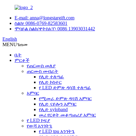
E-mail: anna@longstargift.com
ስልክ፡ 0086-0769-82583601
ሞባይል ስልክ/ዋትስአፕ፡ 0086 13903031442
English
MENU
ገጠመ
ቤት
ምርቶች
የጠርሙስ መለያ
ጠርሙስ መብራት
የሊድ ተለጣፊ
የሊድ ኮስተር
የ LED ድምጽ ዳሳሽ ተለጣፊ
አምባር
የሚመራ ድምጽ ዳሳሽ አምባር
የሊድ ናይሎን አምባር
የሊድ xyloband
መሪ የርቀት መቆጣጠሪያ አምባር
የ LED ኮፍያ
የውሻ አንገትጌ
የ LED tpu አንገትጌ