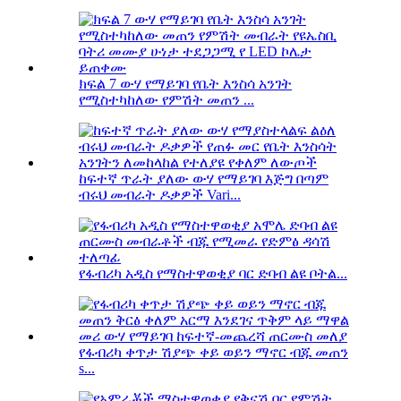
ክፍል 7 ውሃ የማይገባ የቤት እንስሳ አንገት
የሚስተካከለው የምሽት መጠን ...
ከፍተኛ ጥራት ያለው ውሃ የማይገባ እጅግ በጣም
ብሩህ መብራት ዶቃዎች Vari...
የፋብሪካ አዲስ የማስተዋወቂያ ባር ድባብ ልዩ ቦትል...
የፋብሪካ ቀጥታ ሽያጭ ቀይ ወይን ማኖር ብጁ መጠን
s...