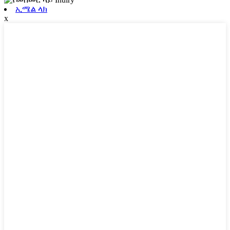
ኢሜል ላክ
x