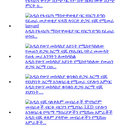
የፋብሪካ ቀጥታ ሽያጭ ባር የምሽት ክበብ ሙቅ ሽያጭ
ምርት n...
አዲስ የፋብሪካ ማስተዋወቂያ ባር የሰርግ ድግስ የፈጠራ
ሀሳብ...
አዲስ የውሃ መከላከያ አይነት የሚስተካከለው የመጠን
ድጋፍ አርማ cus...
አዲስ የውሃ መከላከያ ቁሳቁስ ድጋፍ አርማ ብጁ
ደህንነት…
አዲስ ብጁ ቀለም ያላቸው መብራቶችን የሚሸጡ
አምራቾች...