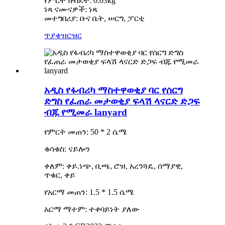
የምርት ክብደት: 0.03kg
ነጻ ናሙናዎች: ነጻ
መተግበሪያ: ቡና ቤት, ሠርግ, ፓርቲ
ጥያቄ
ዝርዝር
አዲስ የፋብሪካ ማስተዋወቂያ ባር የሰርግ
ድግስ የፈጠራ መታወቂያ ፍላሽ ላናርድ ድጋፍ
ብጁ የሚመራ lanyard
የምርት መጠን: 50 * 2 ሴሜ
ቁሳቁስ: ናይሎን
ቀለም: ቀይ.ነጭ, ቢጫ, ሮዝ, አረንጓዴ, ሰማያዊ,
ጥቁር, ቀይ
የአርማ መጠን: 1.5 * 1.5 ሴሜ
አርማ ማተም: ተቀባይነት ያለው