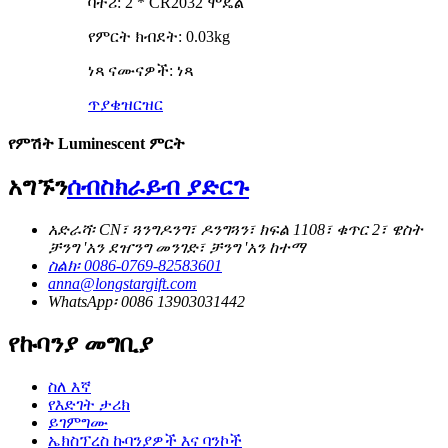
ባትሪ: 2 * CR2032 ሞዴል
የምርት ክብደት: 0.03kg
ነጻ ናሙናዎች: ነጻ
ጥያቄ
ዝርዝር
የምሽት Luminescent ምርት
አግኙን
ሰብስክራይብ ያድርጉ
አድራሻ፡ CN፣ ጓንግዶንግ፣ ዶንግጓን፣ ክፍል 1108፣ ቁጥር 2፣ ዌስት
ቻንግ 'አን ደዠንግ መንገድ፣ ቻንግ 'አን ከተማ
ስልክ፡ 0086-0769-82583601
anna@longstargift.com
WhatsApp፡ 0086 13903031442
የኩባንያ መግቢያ
ስለ እኛ
የእድገት ታሪክ
ይገምግሙ
ኤክስፕረስ ኩባንያዎች እና ባንኮች