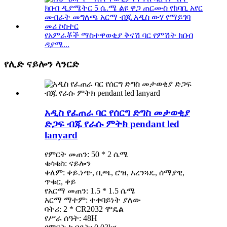
የአምራቾች ማስተዋወቂያ ቅናሽ ባር የምሽት ክበብ
ዳያሜ...
የሊድ ናይሎን ላንርድ
አዲስ የፈጠራ ባር የሰርግ ድግስ መታወቂያ
ድጋፍ ብጁ የራሱ ምትክ pendant led
lanyard
የምርት መጠን: 50 * 2 ሴሜ
ቁሳቁስ: ናይሎን
ቀለም: ቀይ.ነጭ, ቢጫ, ሮዝ, አረንጓዴ, ሰማያዊ,
ጥቁር, ቀይ
የአርማ መጠን: 1.5 * 1.5 ሴሜ
አርማ ማተም: ተቀባይነት ያለው
ባትሪ: 2 * CR2032 ሞዴል
የሥራ ሰዓት: 48H