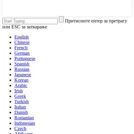
Притисните ентер за претрагу
или ESC за затварање
English
Chinese
French
German
Portuguese
Spanish
Russian
Japanese
Korean
Arabic
Irish
Greek
Turkish
Italian
Danish
Romanian
Indonesian
Czech
Afrikaans