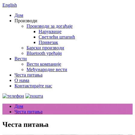
English
Дом
Производи
Производи за догађаје
Наруквице
Светлећи штапић
Привезак
Барски производи
Bluetooth уређаји
Вести
Вести компаније
Међународне вести
Честа питања
О нама
Контактирајте нас
Дом
Честа питања
Честа питања