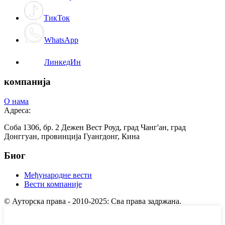
ТикТок
WhatsApp
ЛинкедИн
компанија
О нама
Адреса:
Соба 1306, бр. 2 Дежен Вест Роуд, град Чанг'ан, град
Донггуан, провинција Гуангдонг, Кина
Биог
Међународне вести
Вести компаније
© Ауторска права - 2010-2025: Сва права задржана.