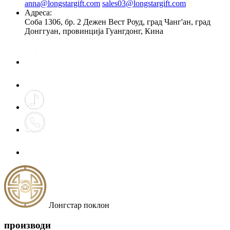
anna@longstargift.com
sales03@longstargift.com
Адреса:
Соба 1306, бр. 2 Дежен Вест Роуд, град Чанг'ан, град
Донггуан, провинција Гуангдонг, Кина
Лонгстар поклон
производи