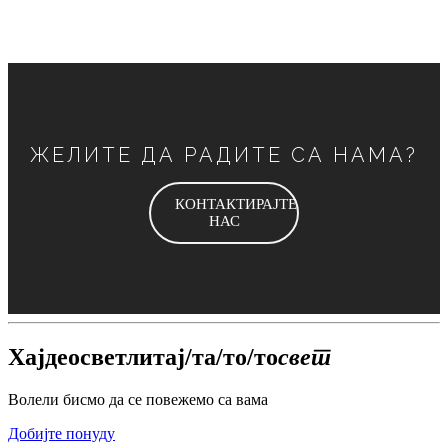
ЖЕЛИТЕ ДА РАДИТЕ СА НАМА?
КОНТАКТИРАЈТЕ
НАС
Хајде
осветли
тај/та/то/то
свет
Волели бисмо да се повежемо са вама
Добијте понуду