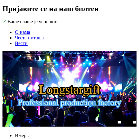
Пријавите се на наш билтен
Ваше слање је успешно.
О нама
Честа питања
Вести
Имејл: