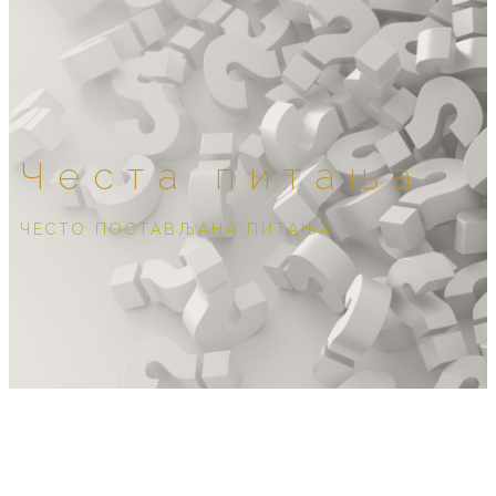
Честа питања
ЧЕСТО ПОСТАВЉАНА ПИТАЊА
Које су ваше цене?