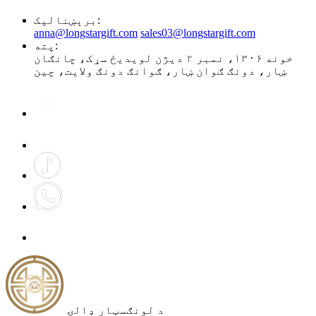
برېښنالیک:
anna@longstargift.com
sales03@longstargift.com
پته:
خونه ۱۳۰۶، نمبر ۲ دیژن لویدیځ سړک، چانګان
ښار، دونګ ګوان ښار، ګوانګ دونګ ولایت، چین
د لونګسټار ډالۍ