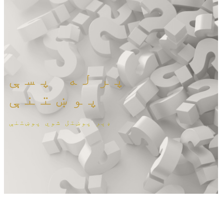
پرله پسې
پوښتنې
ډېر پوښتل شوي پوښتنې