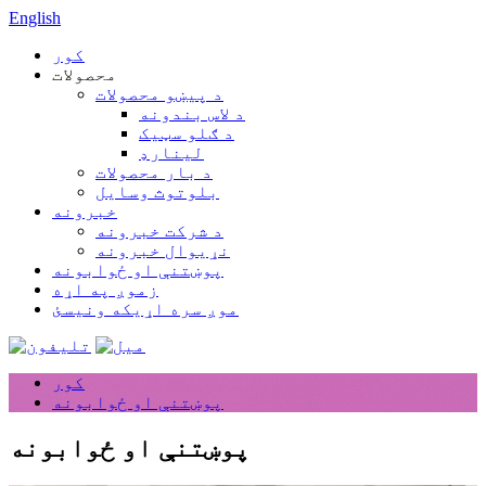
English
کور
محصولات
د پیښو محصولات
د لاس بندونه
د ګلو سټیک
لینارډ
د بار محصولات
بلوتوث وسایل
خبرونه
د شرکت خبرونه
نړیوال خبرونه
پوښتنې او ځوابونه
زموږ په اړه
موږ سره اړیکه ونیسئ
کور
پوښتنې او ځوابونه
پوښتنې او ځوابونه