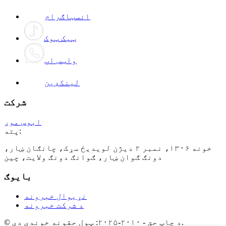
انسټاګرام
ټیک ټوک
واټس اپ
لینکډین
شرکت
ابوس موږ
پته:
خونه ۱۳۰۶، نمبر ۲ دیژن لویدیځ سړک، چانګان ښار،
دونګ ګوان ښار، ګوانګ دونګ ولایت، چین
بایوګ
نړیوال خبرونه
د شرکت خبرونه
© د چاپ حق - ۲۰۱۰-۲۰۲۵: ټول حقونه خوندي دي.