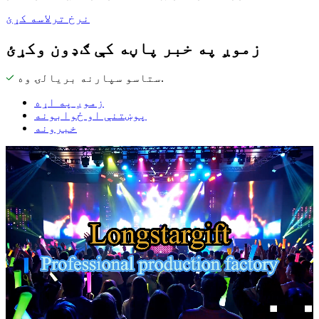
نرخ ترلاسه کړئ
زموږ په خبر پاڼه کې ګډون وکړئ
ستاسو سپارنه بریالۍ وه.
زموږ په اړه
پوښتنې او ځوابونه
خبرونه