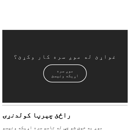
د بار وړلو فیس څنګه دی؟
غواړئ له موږ سره کار وکړئ؟
موږ سره
اړیکه ونیسئ
راځئ چې
رڼا کول
د
نړۍ
موږ به خوښ شو چې له تاسو سره اړیکه ونیسو