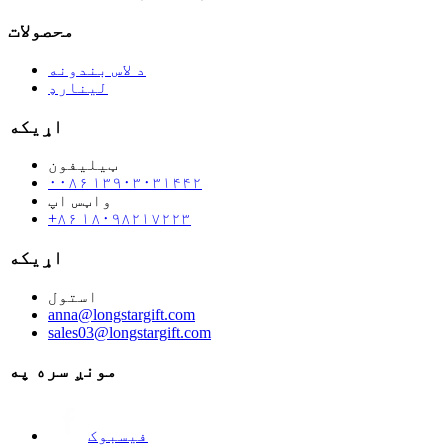
محصولات
د لاس بندونه
لینارډ
اړیکه
ټیلیفون
۰۰۸۶ ۱۳۹۰۳۰۳۱۴۴۲
واټس اپ
+۸۶ ۱۸۰۹۸۲۱۷۲۲۳
اړیکه
استول
anna@longstargift.com
sales03@longstargift.com
مونږ سره په
فیسبوک