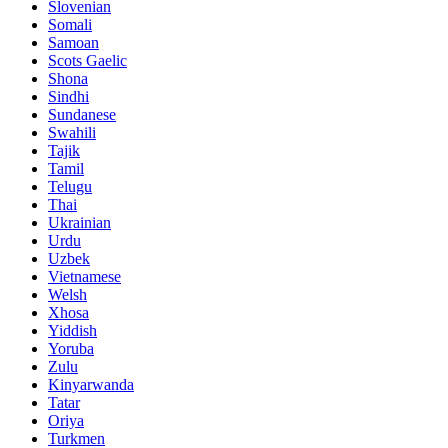
Slovenian
Somali
Samoan
Scots Gaelic
Shona
Sindhi
Sundanese
Swahili
Tajik
Tamil
Telugu
Thai
Ukrainian
Urdu
Uzbek
Vietnamese
Welsh
Xhosa
Yiddish
Yoruba
Zulu
Kinyarwanda
Tatar
Oriya
Turkmen