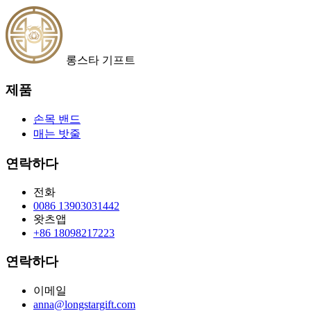
롱스타 기프트
제품
손목 밴드
매는 밧줄
연락하다
전화
0086 13903031442
왓츠앱
+86 18098217223
연락하다
이메일
anna@longstargift.com