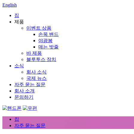
English
집
제품
이벤트 상품
손목 밴드
야광봉
매는 밧줄
바 제품
블루투스 장치
소식
회사 소식
국제 뉴스
자주 묻는 질문
회사 소개
문의하기
집
자주 묻는 질문