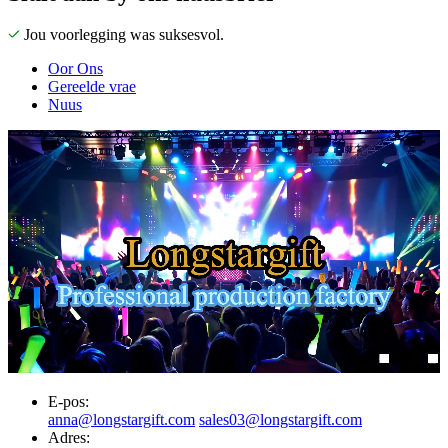
Jou voorlegging was suksesvol.
Oor Ons
Gereelde vrae
Nuus
E-pos:
anna@longstargift.com
sales03@longstargift.com
Adres: