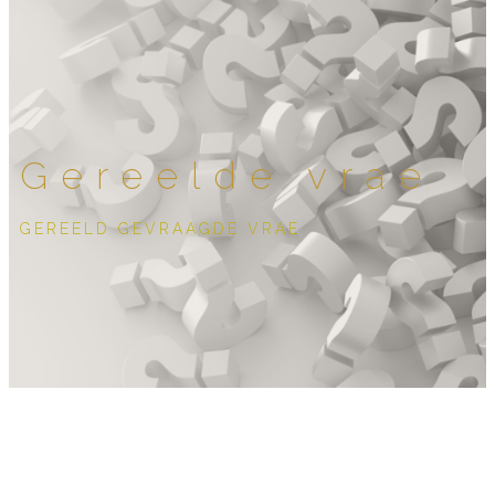
Gereelde vrae
GEREELD GEVRAAGDE VRAE
Wat is julle pryse?