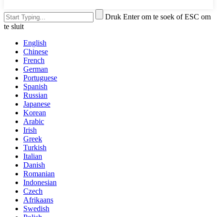
Druk Enter om te soek of ESC om
te sluit
English
Chinese
French
German
Portuguese
Spanish
Russian
Japanese
Korean
Arabic
Irish
Greek
Turkish
Italian
Danish
Romanian
Indonesian
Czech
Afrikaans
Swedish