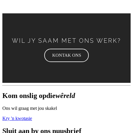
WIL JY SAAM MET ONS WERK?
KONTAK ONS
Kom ons
lig op
die
wêreld
Ons wil graag met jou skakel
Kry 'n kwotasie
Sluit aan by ons nuusbrief