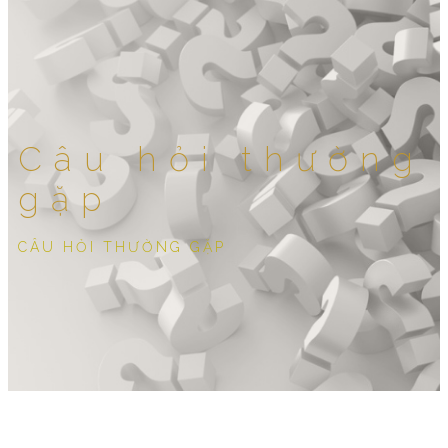
Câu hỏi thường
gặp
CÂU HỎI THƯỜNG GẶP