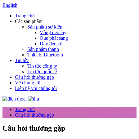
English
Trang chủ
Các sản phẩm
Sản phẩm sự kiện
Vòng đeo tay
Que phát sáng
Dây đeo cổ
Sản phẩm thanh
Thiết bị Bluetooth
Tin tức
Tin tức công ty
Tin tức quốc tế
Câu hỏi thường gặp
Về chúng tôi
Liên hệ với chúng tôi
Trang chủ
Câu hỏi thường gặp
Câu hỏi thường gặp