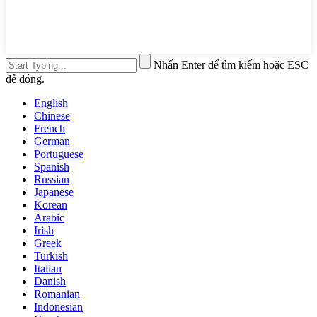
Nhấn Enter để tìm kiếm hoặc ESC
để đóng.
English
Chinese
French
German
Portuguese
Spanish
Russian
Japanese
Korean
Arabic
Irish
Greek
Turkish
Italian
Danish
Romanian
Indonesian