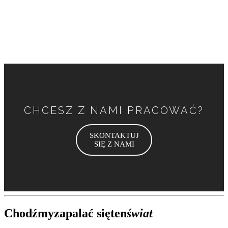
A jak z kosztami wysyłki?
CHCESZ Z NAMI PRACOWAĆ?
SKONTAKTUJ
SIĘ Z NAMI
Chodźmy
zapalać się
ten
świat