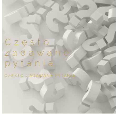
Często
zadawane
pytania
CZĘSTO ZADAWANE PYTANIA