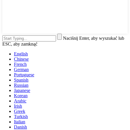
Naciśnij Enter, aby wyszukać lub
ESC, aby zamknąć
English
Chinese
French
German
Portuguese
Spanish
Russian
Japanese
Korean
Arabic
Irish
Greek
Turkish
Italian
Danish