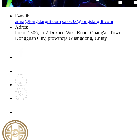
E-mail:
anna@longstargift.com
sales03@longstargift.com
Adres:
Pokój 1306, nr 2 Dezhen West Road, Chang'an Town,
Dongguan City, prowincja Guangdong, Chiny