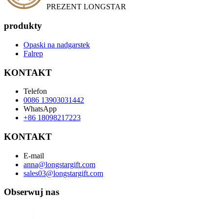
PREZENT LONGSTAR
produkty
Opaski na nadgarstek
Falrep
KONTAKT
Telefon
0086 13903031442
WhatsApp
+86 18098217223
KONTAKT
E-mail
anna@longstargift.com
sales03@longstargift.com
Obserwuj nas