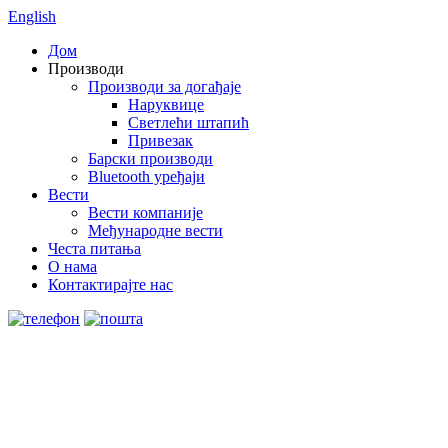
English
Дом
Производи
Производи за догађаје
Наруквице
Светлећи штапић
Привезак
Барски производи
Bluetooth уређаји
Вести
Вести компаније
Међународне вести
Честа питања
О нама
Контактирајте нас