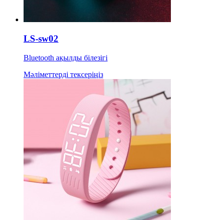
LS-sw02
Bluetooth ақылды білезігі
Мәліметтерді тексеріңіз