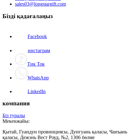
sales03@longstargift.com
Бізді қадағалаңыз
Facebook
инстаграм
Тик Ток
WhatsApp
LinkedIn
компания
Біз туралы
Мекенжайы:
Қытай, Гуандун провинциясы, Дунгуань қаласы, Чанъань
қаласы, Дежэнь Вест Роуд, №2, 1306 бөлме