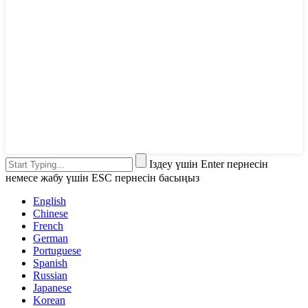
Іздеу үшін Enter пернесін
немесе жабу үшін ESC пернесін басыңыз
English
Chinese
French
German
Portuguese
Spanish
Russian
Japanese
Korean