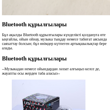
Bluetooth құрылғылары
Бұл ақылды Bluetooth құрылғылары күнделікті қолдануға өте
ыңғайлы, ойын ойнау, музыка тыңдау немесе табиғат аясында
саяхаттау болсын; бұл өнімдер күтпеген артықшылықтар бере
алады.
Bluetooth құрылғылары
--Музыкадан немесе ойындардан ләззат алғыңыз келсе де,
жауапты осы жерден таба аласыз--