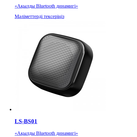
«Ақылды Bluetooth динамигі»
Мәліметтерді тексеріңіз
LS-BS01
«Ақылды Bluetooth динамигі»