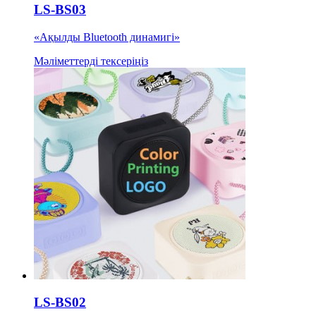
LS-BS03
«Ақылды Bluetooth динамигі»
Мәліметтерді тексеріңіз
LS-BS02