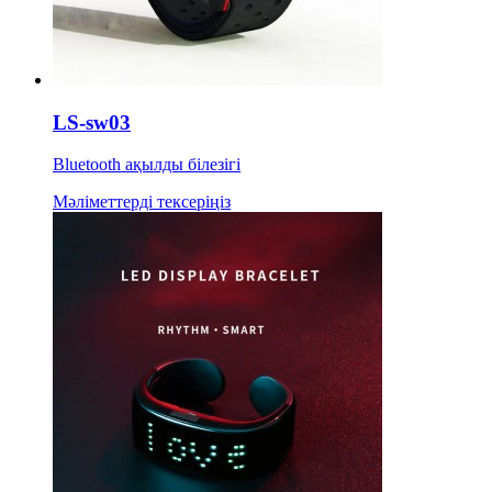
LS-sw03
Bluetooth ақылды білезігі
Мәліметтерді тексеріңіз