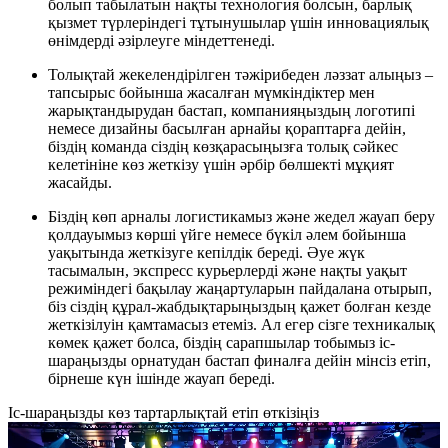
болып табылатын нақты технология болсын, барлық
қызмет түрлеріндегі тұтынушылар үшін инновациялық
өнімдерді әзірлеуге міндеттенеді.
Толықтай жекелендірілген тәжірибеден ләззат алыңыз –
тапсырыс бойынша жасалған мүмкіндіктер мен
жарықтандырудан бастап, компанияңыздың логотипі
немесе дизайны басылған арнайы қораптарға дейін,
біздің команда сіздің көзқарасыңызға толық сәйкес
келетініне көз жеткізу үшін әрбір бөлшекті мұқият
жасайды.
Біздің көп арналы логистикамыз және жедел жауап беру
қолдауымыз көрші үйге немесе бүкіл әлем бойынша
уақытында жеткізуге кепілдік береді. Әуе жүк
тасымалын, экспресс курьерлерді және нақты уақыт
режиміндегі бақылау жаңартуларын пайдалана отырып,
біз сіздің құрал-жабдықтарыңыздың қажет болған кезде
жеткізілуін қамтамасыз етеміз. Ал егер сізге техникалық
көмек қажет болса, біздің сарапшылар тобымыз іс-
шараңызды орнатудан бастап финалға дейін мінсіз етіп,
бірнеше күн ішінде жауап береді.
Іс-шараңызды көз тартарлықтай етіп өткізіңіз