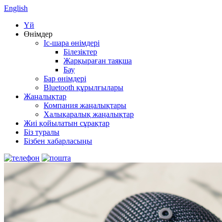
English
Үй
Өнімдер
Іс-шара өнімдері
Білезіктер
Жарқыраған таяқша
Бау
Бар өнімдері
Bluetooth құрылғылары
Жаңалықтар
Компания жаңалықтары
Халықаралық жаңалықтар
Жиі қойылатын сұрақтар
Біз туралы
Бізбен хабарласыңы