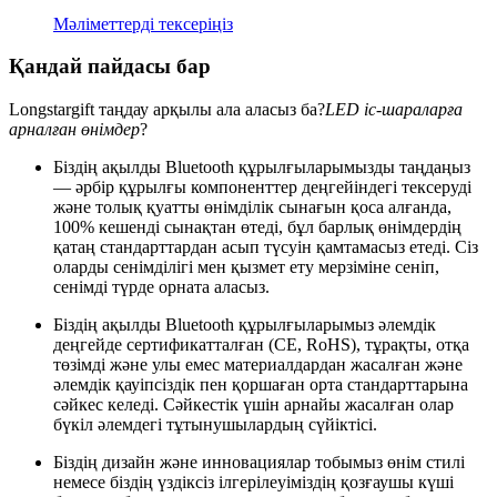
Мәліметтерді тексеріңіз
Қандай пайдасы бар
Longstargift таңдау арқылы ала аласыз ба?
LED іс-шараларға
арналған өнімдер
?
Біздің ақылды Bluetooth құрылғыларымызды таңдаңыз
— әрбір құрылғы компоненттер деңгейіндегі тексеруді
және толық қуатты өнімділік сынағын қоса алғанда,
100% кешенді сынақтан өтеді, бұл барлық өнімдердің
қатаң стандарттардан асып түсуін қамтамасыз етеді. Сіз
оларды сенімділігі мен қызмет ету мерзіміне сеніп,
сенімді түрде орната аласыз.
Біздің ақылды Bluetooth құрылғыларымыз әлемдік
деңгейде сертификатталған (CE, RoHS), тұрақты, отқа
төзімді және улы емес материалдардан жасалған және
әлемдік қауіпсіздік пен қоршаған орта стандарттарына
сәйкес келеді. Сәйкестік үшін арнайы жасалған олар
бүкіл әлемдегі тұтынушылардың сүйіктісі.
Біздің дизайн және инновациялар тобымыз өнім стилі
немесе біздің үздіксіз ілгерілеуіміздің қозғаушы күші