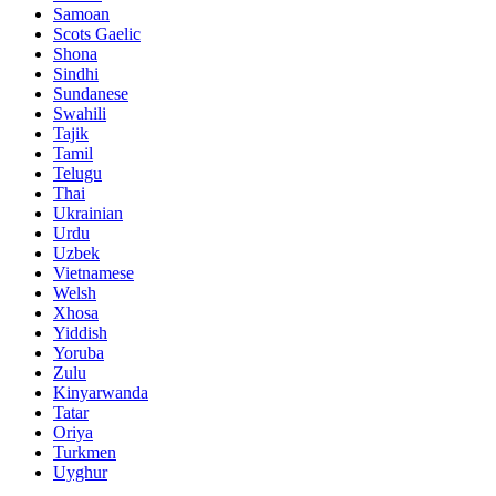
Samoan
Scots Gaelic
Shona
Sindhi
Sundanese
Swahili
Tajik
Tamil
Telugu
Thai
Ukrainian
Urdu
Uzbek
Vietnamese
Welsh
Xhosa
Yiddish
Yoruba
Zulu
Kinyarwanda
Tatar
Oriya
Turkmen
Uyghur