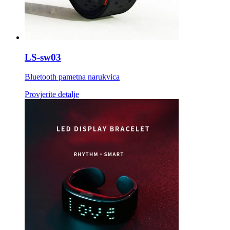
LS-sw03
Bluetooth pametna narukvica
Provjerite detalje