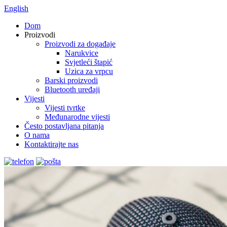
English
Dom
Proizvodi
Proizvodi za događaje
Narukvice
Svjetleći štapić
Uzica za vrpcu
Barski proizvodi
Bluetooth uređaji
Vijesti
Vijesti tvrtke
Međunarodne vijesti
Često postavljana pitanja
O nama
Kontaktirajte nas