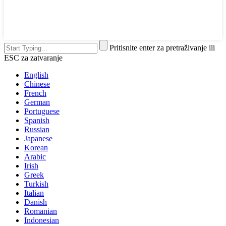
Pritisnite enter za pretraživanje ili
ESC za zatvaranje
English
Chinese
French
German
Portuguese
Spanish
Russian
Japanese
Korean
Arabic
Irish
Greek
Turkish
Italian
Danish
Romanian
Indonesian