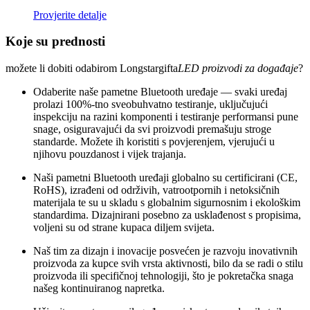
Provjerite detalje
Koje su prednosti
možete li dobiti odabirom Longstargifta
LED proizvodi za događaje
?
Odaberite naše pametne Bluetooth uređaje — svaki uređaj
prolazi 100%-tno sveobuhvatno testiranje, uključujući
inspekciju na razini komponenti i testiranje performansi pune
snage, osiguravajući da svi proizvodi premašuju stroge
standarde. Možete ih koristiti s povjerenjem, vjerujući u
njihovu pouzdanost i vijek trajanja.
Naši pametni Bluetooth uređaji globalno su certificirani (CE,
RoHS), izrađeni od održivih, vatrootpornih i netoksičnih
materijala te su u skladu s globalnim sigurnosnim i ekološkim
standardima. Dizajnirani posebno za usklađenost s propisima,
voljeni su od strane kupaca diljem svijeta.
Naš tim za dizajn i inovacije posvećen je razvoju inovativnih
proizvoda za kupce svih vrsta aktivnosti, bilo da se radi o stilu
proizvoda ili specifičnoj tehnologiji, što je pokretačka snaga
našeg kontinuiranog napretka.