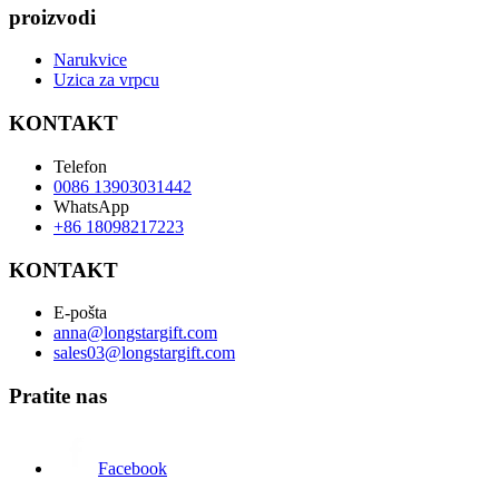
proizvodi
Narukvice
Uzica za vrpcu
KONTAKT
Telefon
0086 13903031442
WhatsApp
+86 18098217223
KONTAKT
E-pošta
anna@longstargift.com
sales03@longstargift.com
Pratite nas
Facebook