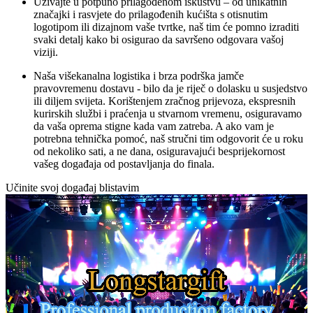
Uživajte u potpuno prilagođenom iskustvu – od unikatnih
značajki i rasvjete do prilagođenih kućišta s otisnutim
logotipom ili dizajnom vaše tvrtke, naš tim će pomno izraditi
svaki detalj kako bi osigurao da savršeno odgovara vašoj
viziji.
Naša višekanalna logistika i brza podrška jamče
pravovremenu dostavu - bilo da je riječ o dolasku u susjedstvo
ili diljem svijeta. Korištenjem zračnog prijevoza, ekspresnih
kurirskih službi i praćenja u stvarnom vremenu, osiguravamo
da vaša oprema stigne kada vam zatreba. A ako vam je
potrebna tehnička pomoć, naš stručni tim odgovorit će u roku
od nekoliko sati, a ne dana, osiguravajući besprijekornost
vašeg događaja od postavljanja do finala.
Učinite svoj događaj blistavim