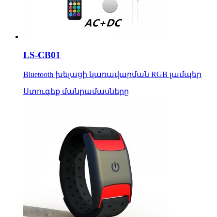
LS-CB01
Bluetooth խելացի կառավարման RGB լամպեր
Ստուգեք մանրամասները