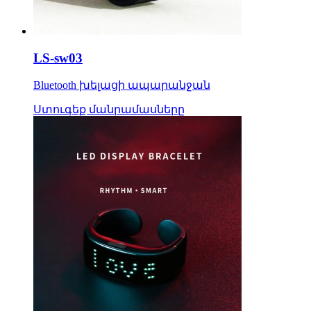
LS-sw03
Bluetooth խելացի ապարանջան
Ստուգեք մանրամասները