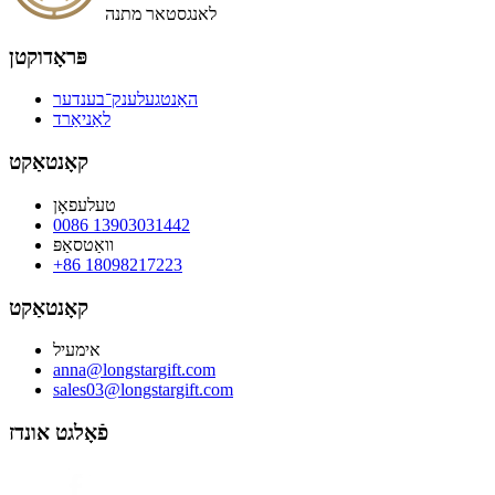
לאנגסטאר מתנה
פּראָדוקטן
האַנטגעלענק־בענדער
לאַניאַרד
קאָנטאַקט
טעלעפאָן
0086 13903031442
וואַטסאַפּ
+86 18098217223
קאָנטאַקט
אימעיל
anna@longstargift.com
sales03@longstargift.com
פֿאָלגט אונדז