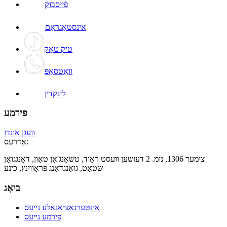
פֿייסבוק
אינסטאַגראַם
טיק טאָק
וואַטסאַפּ
לינקדין
פירמע
וועגן אונדז
אַדרעס:
צימער 1306, נומ. 2 דעזשען וועסט ראָוד, טשאַנג'אַן טאַון, דאָנגגואַן
שטאָט, גואַנגדאָנג פּראָווינץ, כינע
ביאָג
אינטערנאציאנאלע נייעס
פירמע נייעס