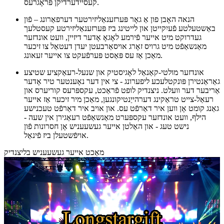
קעסיידערדיקן פּראָגרעס.
הנאה האָבן פון אַ גאָר פּערזענאַליזירטער דערפאַרונג – פֿון
באַשטעלטע פֿעיִקייטן און לייטינג ביז פּערזענאַליזירטע קעסטלעך
געדרוקט מיט אייער פֿירמע לאָגאָ אָדער דיזיין, וועט אונדזער
מאַנשאַפֿט מיט גרויס זאָרג אויסאַרבעטן יעדן דעטאַל צו זיכער
מאַכן אַז עס פּאַסט פּערפֿעקט צו אייער זעאונג.
אונדזער מולטי-קאַנאַל לאָגיסטיק און שנעל-רעאַקציע שטיצע
גאַראַנטירן פּונקטלעכע ליפערונג - צי אין דער נאָענטער טיר אָדער
אַריבער דער וועלט. ניצנדיק לופט פֿראַכט, עקספּרעס קוריערס און
רעאַל-צייט טראַקינג דערהייַנטיקונגען, מאַכן מיר זיכער אַז אייער
גאַנג קומט אָן ווען איר דאַרפֿט עס. און אויב איר דאַרפֿט טעכנישע
הילף, וועט אונדזער עקספּערט מאַנשאַפֿט רעאַגירן אין שעה -
נישט טעג - און האַלטן אייער געשעעניש אָן חסרונות פֿון
אויפֿשטעלן ביז פֿינאַל.
מאַכט אייער געשעעניש בליצנדיק