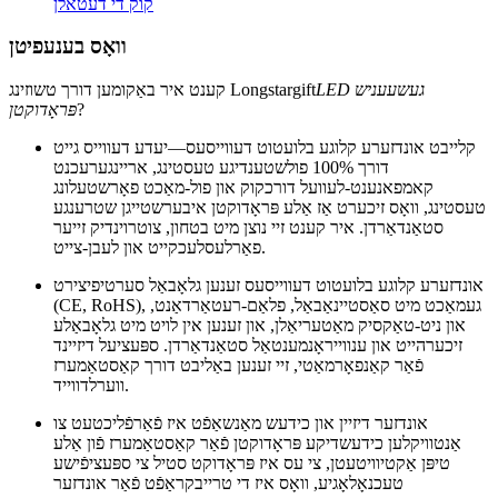
קוק די דעטאלן
וואָס בענעפיטן
LED געשעעניש
קענט איר באַקומען דורך טשוזינג Longstargift
?
פּראָדוקטן
קלייבט אונדזערע קלוגע בלועטוט דעווייסעס—יעדע דעווייס גייט
דורך 100% פולשטענדיגע טעסטינג, אריינגערעכנט
קאמפאנענט-לעוועל דורכקוק און פול-מאַכט פאָרשטעלונג
טעסטינג, וואָס זיכערט אַז אַלע פּראָדוקטן איבערשטייגן שטרענגע
סטאַנדאַרדן. איר קענט זיי נוצן מיט בטחון, צוטרוינדיק זייער
פאַרלעסלעכקייט און לעבן-צייט.
אונדזערע קלוגע בלועטוט דעווייסעס זענען גלאָבאַל סערטיפיצירט
(CE, RoHS), געמאַכט מיט סאַסטיינאַבאַל, פלאַם-רעטאַרדאַנט,
און ניט-טאַקסיק מאַטעריאַלן, און זענען אין לויט מיט גלאָבאַלע
זיכערהייט און ענווייראָנמענטאַל סטאַנדאַרדן. ספּעציעל דיזיינד
פֿאַר קאַנפאָרמאַטי, זיי זענען באַליבט דורך קאַסטאַמערז
ווערלדווייד.
אונדזער דיזיין און כידעש מאַנשאַפֿט איז פֿאַרפֿליכטעט צו
אַנטוויקלען כידעשדיקע פּראָדוקטן פֿאַר קאַסטאַמערז פֿון אַלע
טיפּן אַקטיוויטעטן, צי עס איז פּראָדוקט סטיל צי ספּעציפֿישע
טעכנאָלאָגיע, וואָס איז די טרייבקראַפֿט פֿאַר אונדזער