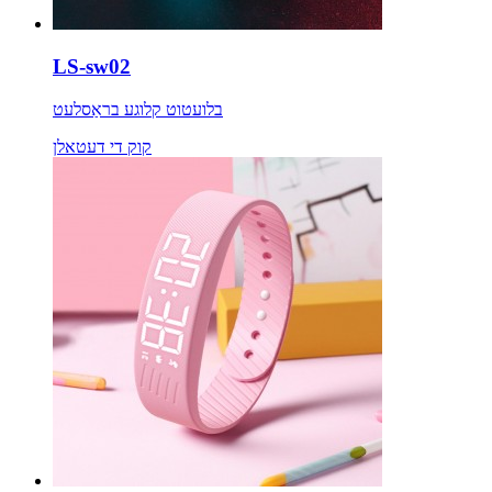
LS-sw02
בלועטוט קלוגע בראַסלעט
קוק די דעטאלן