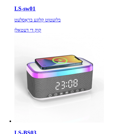
LS-sw01
בלועטוט קלוגע בראַסלעט
קוק די דעטאלן
LS-BS03