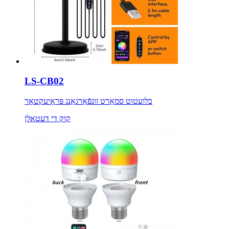
LS-CB02
בלועטוט סמאַרט זונפֿאַרגאַנג פּראָיעקטאָר
קוק די דעטאלן