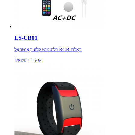
LS-CB01
בלועטוט קלוג קאָנטראָל RGB באַלבז
קוק די דעטאלן