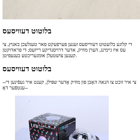
בלוטוט דעוויסעס
די קלוגע בלועטוט דעווייסעס זענען פערפעקט פאר טעגלעכן באנוץ, צי
עס איז גיימינג, הערן מוזיק, אדער דרויסנדיקע רייזעס; די פראדוקטן
קענען צושטעלן אומגעריכטע בענעפיטן.
בלוטוט דעוויסעס
--צי איר זוכט צו הנאה האָבן פון מוזיק אָדער שפּילן, קענט איר געפֿינען די
ענטפֿער דאָ--