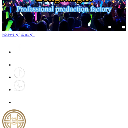
באַקומען אַ ציטאַט