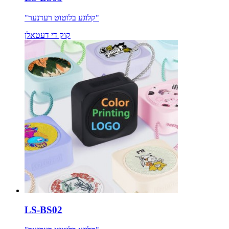
"קלוגע בלוטוט רעדנער"
קוק די דעטאלן
LS-BS02