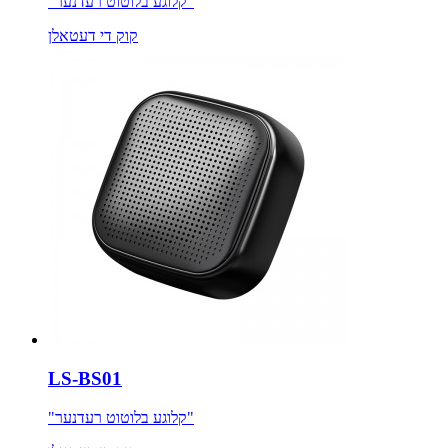
"קלוגע בלוטוט רעדנער"
קוק די דעטאלן
LS-BS01
"קלוגע בלוטוט רעדנער"