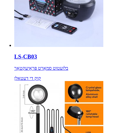
LS-CB03
בלועטוט סמאַרט פּראָיעקטאָר
קוק די דעטאלן