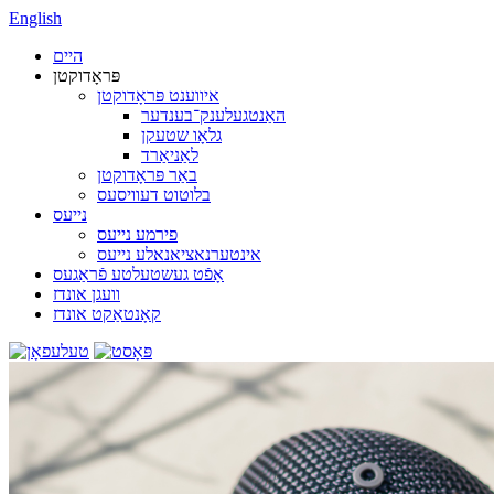
English
היים
פּראָדוקטן
איווענט פּראָדוקטן
האַנטגעלענק־בענדער
גלאָו שטעקן
לאַניאַרד
באַר פּראָדוקטן
בלוטוט דעוויסעס
נייעס
פירמע נייעס
אינטערנאציאנאלע נייעס
אָפֿט געשטעלטע פֿראַגעס
וועגן אונדז
קאָנטאַקט אונדז