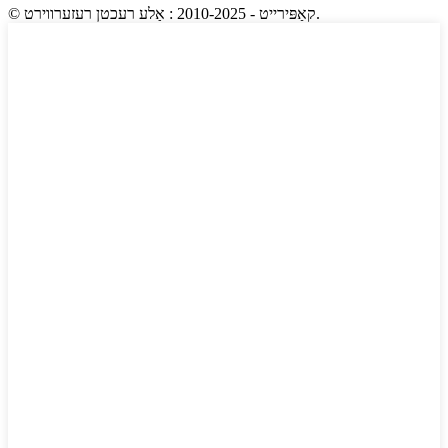
© קאַפּירייט - 2010-2025 : אַלע רעכטן רעזערווירט.