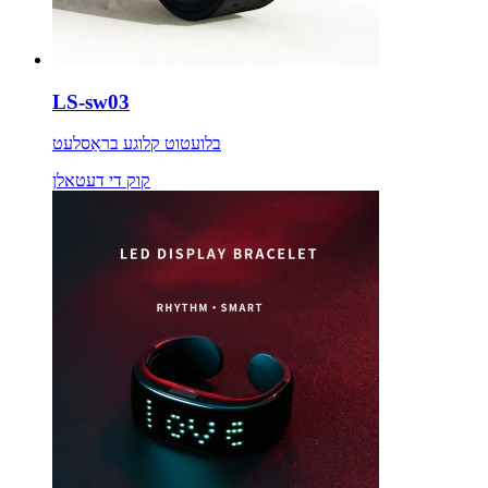
LS-sw03
בלועטוט קלוגע בראַסלעט
קוק די דעטאלן