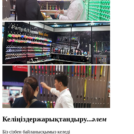
Келіңіздер
жарықтандыру
...
әлем
Біз сізбен байланысқымыз келеді