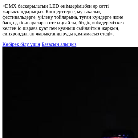
«DMX басқарылатын LED өнімдерімізбен әр сәтті
жарықтандырыңыз. Концерттерге, музыкалық
фестивальдерге, үйлену тойларына, туған күндерге және
басқа да іс-шараларға өте ыңғайлы, біздің өнімдеріміз кез
келген іс-шараға қуат пен қуаныш сыйлайтын жарқын,
синхрондалған жарықтандыруды қамтамасыз етеді».
Көбірек білу үшін
Бағасын алыңыз