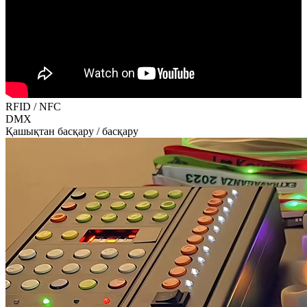
RFID / NFC
DMX
Қашықтан басқару / басқару