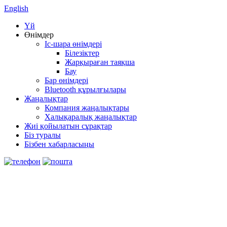
English
Үй
Өнімдер
Іс-шара өнімдері
Білезіктер
Жарқыраған таяқша
Бау
Бар өнімдері
Bluetooth құрылғылары
Жаңалықтар
Компания жаңалықтары
Халықаралық жаңалықтар
Жиі қойылатын сұрақтар
Біз туралы
Бізбен хабарласыңы