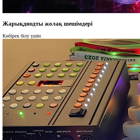
Жарықдиодты жолақ шешімдері
Көбірек білу үшін