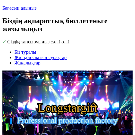
Бағасын алыңыз
Біздің ақпараттық бюллетеньге
жазылыңыз
Сіздің тапсыруыңыз сәтті өтті.
Біз туралы
Жиі қойылатын сұрақтар
Жаңалықтар