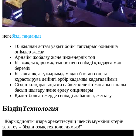
неге
бізді таңдаңыз
10 жылдан астам уақыт бойы тапсырыс бойынша
өнімдер жасау
Арнайы жобалау және инженерлік топ
Біз жақсы қарым-қатынас пен сенімді қолдауға мән
береміз
Біз алғашқы тұжырымдамадан бастап соңғы
құрастыруға дейінгі әрбір қадамды қадағалаймыз
Сіздің көзқарасыңызға сәйкес келетін жоғары сапалы
басып шығару және әрлеу опциялары
Қажет болған жерде сенімді жаһандық жеткізу
Біздің
Технология
"Жарықдиодты өзара әрекеттесудің шексіз мүмкіндіктерін
зерттеу – біздің озық технологиямыз!"