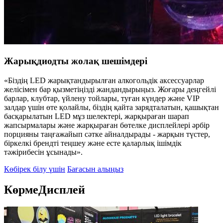
Жарықдиодты жолақ шешімдері
«Біздің LED жарықтандырылған алкогольдік аксессуарлар
желісімен бар қызметіңізді жандандырыңыз. Жоғары деңгейлі
барлар, клубтар, үйлену тойлары, туған күндер және VIP
залдар үшін өте қолайлы, біздің қайта зарядталатын, қашықтан
басқарылатын LED мұз шелектері, жарқыраған шарап
жапсырмалары және жарқыраған бөтелке дисплейлері әрбір
порцияны таңғажайып сәтке айналдырады - жарқын түстер,
біркелкі брендті теңшеу және есте қаларлық ішімдік
тәжірибесін ұсынады».
Көбірек білу үшін
Бағасын алыңыз
Көрме
Дисплей