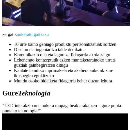
zergatik
aukeratu gaitzazu
10 urte baino gehiago produktu pertsonalizatuak sortzen
Diseinu eta ingeniaritza talde dedikatua
Komunikazio ona eta laguntza fidagarria axola zaigu
Lehenengo kontzeptutik azken muntaketarainoko urrats
guztiak gainbegiratzen ditugu
Kalitate handiko inprimaketa eta akabera aukerak zure
ikuspegira egokitzeko
Mundu osoko bidalketa fidagarria behar duzun lekura
Gure
Teknologia
"LED interakzioaren aukera mugagabeak arakatzen – gure punta-
puntako teknologia!"