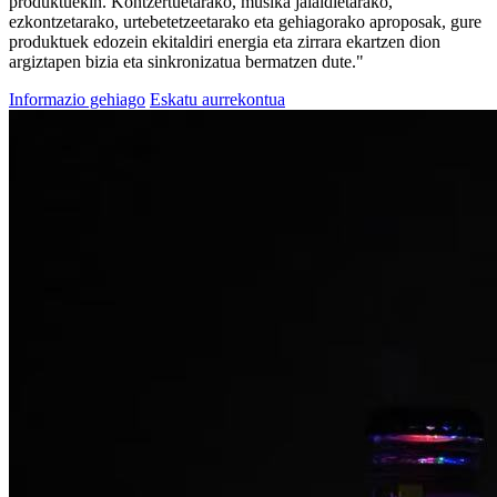
produktuekin. Kontzertuetarako, musika jaialdietarako,
ezkontzetarako, urtebetetzeetarako eta gehiagorako aproposak, gure
produktuek edozein ekitaldiri energia eta zirrara ekartzen dion
argiztapen bizia eta sinkronizatua bermatzen dute."
Informazio gehiago
Eskatu aurrekontua