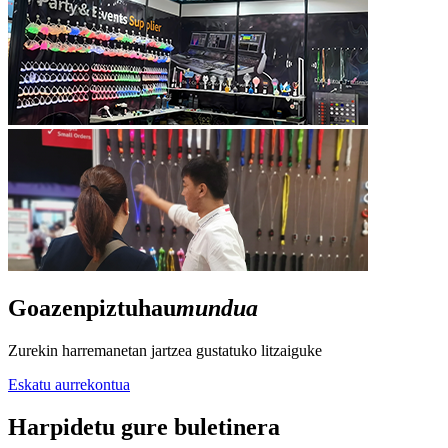
Goazen
piztu
hau
mundua
Zurekin harremanetan jartzea gustatuko litzaiguke
Eskatu aurrekontua
Harpidetu gure buletinera