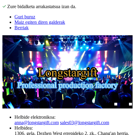
Zure bidalketa arrakastatsua izan da.
Guri buruz
Maiz egiten diren galderak
Berriak
Helbide elektronikoa:
anna@longstargift.com
sales03@longstargift.com
Helbidea:
1306. gela, Dezhen West errepideko 2. zk., Chang'an herria,