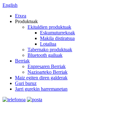
English
Etxea
Produktuak
Ekitaldien produktuak
Eskumuturrekoak
Makila distiratsua
Lotailua
Tabernako produktuak
Bluetooth gailuak
Berriak
Enpresaren Berriak
Nazioarteko Berriak
Maiz egiten diren galderak
Guri buruz
Jarri gurekin harremanetan