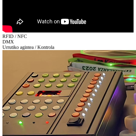
RFID / NFC
DMX
Urrutiko agintea / Kontrola