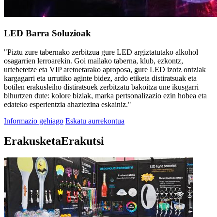
LED Barra Soluzioak
"Piztu zure tabernako zerbitzua gure LED argiztatutako alkohol
osagarrien lerroarekin. Goi mailako taberna, klub, ezkontz,
urtebetetze eta VIP aretoetarako aproposa, gure LED izotz ontziak
kargagarri eta urrutiko aginte bidez, ardo etiketa distiratsuak eta
botilen erakusleiho distiratsuek zerbitzatu bakoitza une ikusgarri
bihurtzen dute: kolore biziak, marka pertsonalizazio ezin hobea eta
edateko esperientzia ahaztezina eskainiz."
Informazio gehiago
Eskatu aurrekontua
Erakusketa
Erakutsi