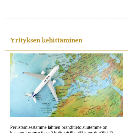
Yrityksen kehittäminen
Perustamisestamme lähtien bränditietoisuutemme on
kasvanut nopeasti sekä kotimaisilla että kansainvälisillä