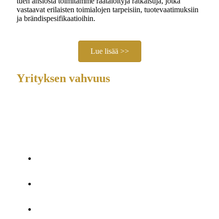
tuen ansiosta toimitamme räätälöityjä ratkaisuja, jotka
vastaavat erilaisten toimialojen tarpeisiin, tuotevaatimuksiin
ja brändispesifikaatioihin.
Lue lisää >>
Yrityksen vahvuus
Me olemme
valmistaja, jolla on itsenäinen tuotantolaitos
,
mukaan lukien SMT-työpaja ja kokoonpanolinjat, ja
lähes 30 ammattitaitoisen työntekijän tiimi.
Sertifikaatit:
ISO9000, CE, RoHS, FCC, SGS ja yli
10 kansainvälistä tunnustusta.
Patentit ja tutkimus- ja kehitystyö:
Yli 30 patenttia
ja omistautunut suunnittelu- ja insinööritiimi.
Teknologia:
DMX, kaukosäädin, ääniaktivointi, 2.4G
pikseliohjaus, Bluetooth, RFID, NFC.