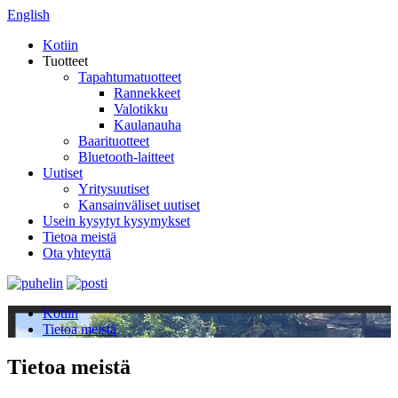
English
Kotiin
Tuotteet
Tapahtumatuotteet
Rannekkeet
Valotikku
Kaulanauha
Baarituotteet
Bluetooth-laitteet
Uutiset
Yritysuutiset
Kansainväliset uutiset
Usein kysytyt kysymykset
Tietoa meistä
Ota yhteyttä
Kotiin
Tietoa meistä
Tietoa meistä