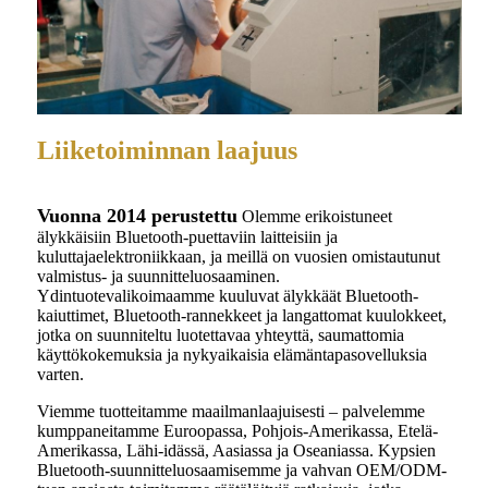
Liiketoiminnan laajuus
Vuonna 2014 perustettu
Olemme erikoistuneet
älykkäisiin Bluetooth-puettaviin laitteisiin ja
kuluttajaelektroniikkaan, ja meillä on vuosien omistautunut
valmistus- ja suunnitteluosaaminen.
Ydintuotevalikoimaamme kuuluvat älykkäät Bluetooth-
kaiuttimet, Bluetooth-rannekkeet ja langattomat kuulokkeet,
jotka on suunniteltu luotettavaa yhteyttä, saumattomia
käyttökokemuksia ja nykyaikaisia ​​elämäntapasovelluksia
varten.
Viemme tuotteitamme maailmanlaajuisesti – palvelemme
kumppaneitamme Euroopassa, Pohjois-Amerikassa, Etelä-
Amerikassa, Lähi-idässä, Aasiassa ja Oseaniassa. Kypsien
Bluetooth-suunnitteluosaamisemme ja vahvan OEM/ODM-