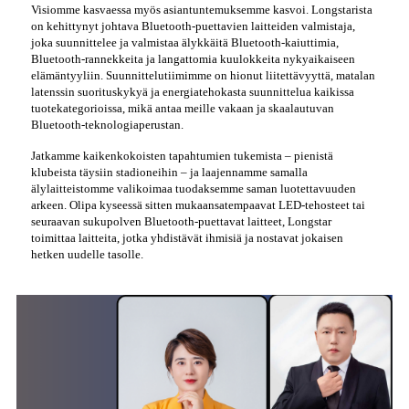
Visiomme kasvaessa myös asiantuntemuksemme kasvoi. Longstarista
on kehittynyt johtava Bluetooth-puettavien laitteiden valmistaja,
joka suunnittelee ja valmistaa älykkäitä Bluetooth-kaiuttimia,
Bluetooth-rannekkeita ja langattomia kuulokkeita nykyaikaiseen
elämäntyyliin. Suunnittelutiimimme on hionut liitettävyyttä, matalan
latenssin suorituskykyä ja energiatehokasta suunnittelua kaikissa
tuotekategorioissa, mikä antaa meille vakaan ja skaalautuvan
Bluetooth-teknologiaperustan.
Jatkamme kaikenkokoisten tapahtumien tukemista – pienistä
klubeista täysiin stadioneihin – ja laajennamme samalla
älylaitteistomme valikoimaa tuodaksemme saman luotettavuuden
arkeen. Olipa kyseessä sitten mukaansatempaavat LED-tehosteet tai
seuraavan sukupolven Bluetooth-puettavat laitteet, Longstar
toimittaa laitteita, jotka yhdistävät ihmisiä ja nostavat jokaisen
hetken uudelle tasolle.