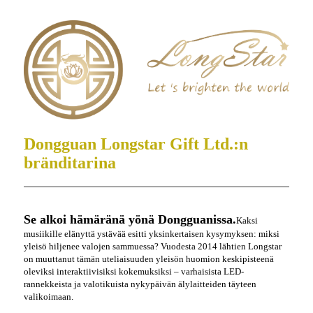
Dongguan Longstar Gift Ltd.:n
bränditarina
Se alkoi hämäränä yönä Dongguanissa.
Kaksi
musiikille elänyttä ystävää esitti yksinkertaisen kysymyksen: miksi
yleisö hiljenee valojen sammuessa? Vuodesta 2014 lähtien Longstar
on muuttanut tämän uteliaisuuden yleisön huomion keskipisteenä
oleviksi interaktiivisiksi kokemuksiksi – varhaisista LED-
rannekkeista ja valotikuista nykypäivän älylaitteiden täyteen
valikoimaan.