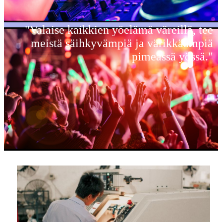
"Valaise kaikkien yöelämä väreillä, tee
meistä säihkyvämpiä ja värikkäämpiä
pimeässä yössä."