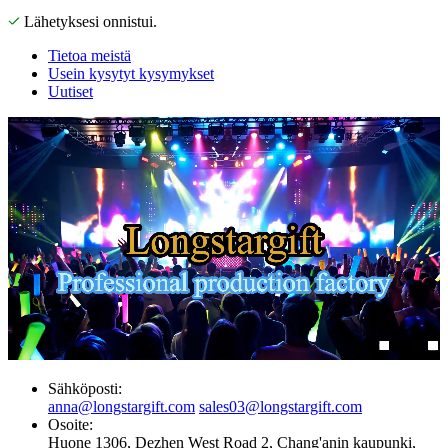
Lähetyksesi onnistui.
Tietoa meistä
Usein kysytyt kysymykset
Uutiset
Sähköposti:
anna@longstargift.com
sales03@longstargift.com
Osoite:
Huone 1306, Dezhen West Road 2, Chang'anin kaupunki,