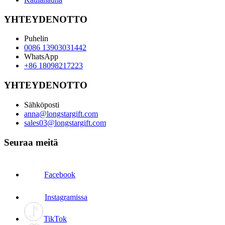
YHTEYDENOTTO
Puhelin
0086 13903031442
WhatsApp
+86 18098217223
YHTEYDENOTTO
Sähköposti
anna@longstargift.com
sales03@longstargift.com
Seuraa meitä
Facebook
Instagramissa
TikTok