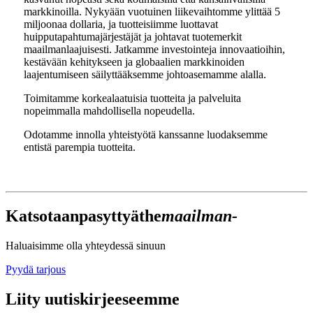
markkinoilla. Nykyään vuotuinen liikevaihtomme ylittää 5
miljoonaa dollaria, ja tuotteisiimme luottavat
huipputapahtumajärjestäjät ja johtavat tuotemerkit
maailmanlaajuisesti. Jatkamme investointeja innovaatioihin,
kestävään kehitykseen ja globaalien markkinoiden
laajentumiseen säilyttääksemme johtoasemamme alalla.
Toimitamme korkealaatuisia tuotteita ja palveluita
nopeimmalla mahdollisella nopeudella.
Odotamme innolla yhteistyötä kanssanne luodaksemme
entistä parempia tuotteita.
Katsotaanpa
syttyä
the
maailman-
Haluaisimme olla yhteydessä sinuun
Pyydä tarjous
Liity uutiskirjeeseemme