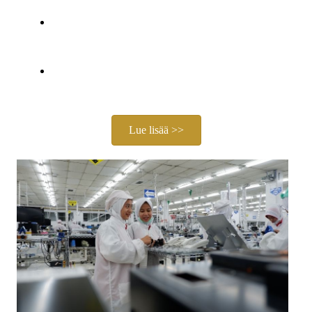
Ympäristöpainotus:
Korkeat kierrätysasteet
uudelleenkäytettävissä tuotteissa kestäviä tapahtumia
varten.
Hintaetu:
Erittäin kilpailukykyinen hinnoittelu
laadusta tinkimättä.
Lue lisää >>