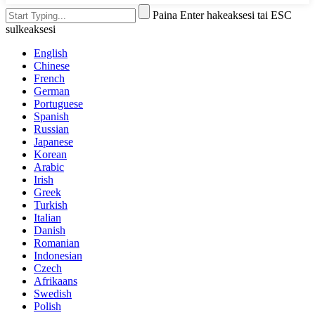
Paina Enter hakeaksesi tai ESC
sulkeaksesi
English
Chinese
French
German
Portuguese
Spanish
Russian
Japanese
Korean
Arabic
Irish
Greek
Turkish
Italian
Danish
Romanian
Indonesian
Czech
Afrikaans
Swedish
Polish