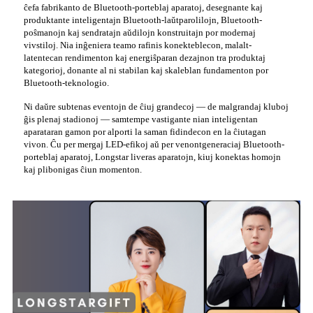
ĉefa fabrikanto de Bluetooth-porteblaj aparatoj, desegnante kaj
produktante inteligentajn Bluetooth-laŭtparolilojn, Bluetooth-
poŝmanojn kaj sendratajn aŭdilojn konstruitajn por modernaj
vivstiloj. Nia inĝeniera teamo rafinis konekteblecon, malalt-
latentecan rendimenton kaj energiŝparan dezajnon tra produktaj
kategorioj, donante al ni stabilan kaj skaleblan fundamenton por
Bluetooth-teknologio.
Ni daŭre subtenas eventojn de ĉiuj grandecoj — de malgrandaj kluboj
ĝis plenaj stadionoj — samtempe vastigante nian inteligentan
aparataran gamon por alporti la saman fidindecon en la ĉiutagan
vivon. Ĉu per mergaj LED-efikoj aŭ per venontgeneraciaj Bluetooth-
porteblaj aparatoj, Longstar liveras aparatojn, kiuj konektas homojn
kaj plibonigas ĉiun momenton.