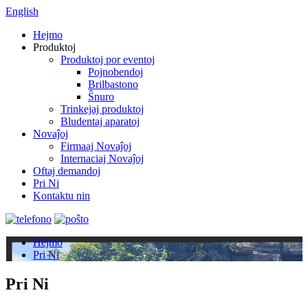
English
Hejmo
Produktoj
Produktoj por eventoj
Pojnobendoj
Brilbastono
Ŝnuro
Trinkejaj produktoj
Bludentaj aparatoj
Novaĵoj
Firmaaj Novaĵoj
Internaciaj Novaĵoj
Oftaj demandoj
Pri Ni
Kontaktu nin
Hejmo
Pri Ni
Pri Ni