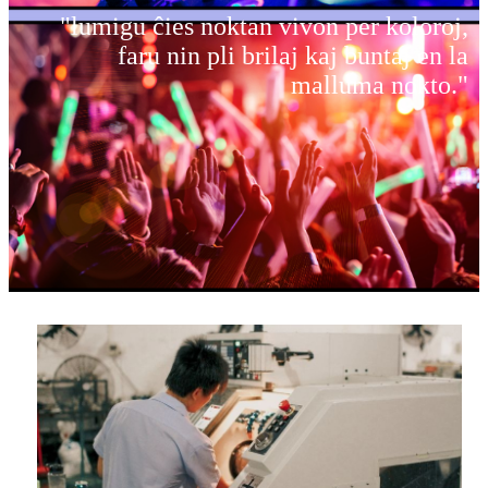
"lumigu ĉies noktan vivon per koloroj,
faru nin pli brilaj kaj buntaj en la
malluma nokto."