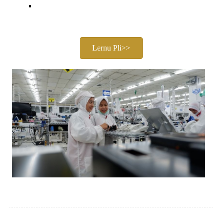
Preza Avantaĝo:
Tre konkurencivaj prezoj sen
kompromiti la kvaliton.
Lernu Pli>>