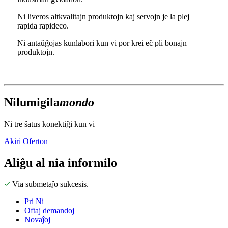
Ni liveros altkvalitajn produktojn kaj servojn je la plej
rapida rapideco.
Ni antaŭĝojas kunlabori kun vi por krei eĉ pli bonajn
produktojn.
Ni
lumigi
la
mondo
Ni tre ŝatus konektiĝi kun vi
Akiri Oferton
Aliĝu al nia informilo
Via submetaĵo sukcesis.
Pri Ni
Oftaj demandoj
Novaĵoj