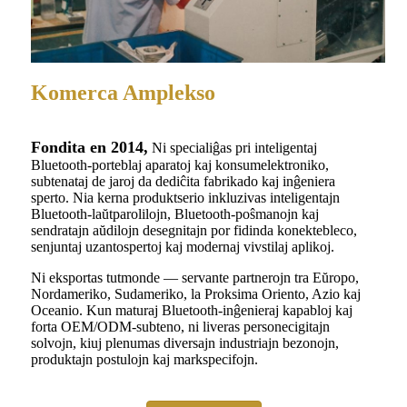
Komerca Amplekso
Fondita en 2014,
Ni specialiĝas pri inteligentaj
Bluetooth-porteblaj aparatoj kaj konsumelektroniko,
subtenataj de jaroj da dediĉita fabrikado kaj inĝeniera
sperto. Nia kerna produktserio inkluzivas inteligentajn
Bluetooth-laŭtparolilojn, Bluetooth-poŝmanojn kaj
sendratajn aŭdilojn desegnitajn por fidinda konektebleco,
senjuntaj uzantospertoj kaj modernaj vivstilaj aplikoj.
Ni eksportas tutmonde — servante partnerojn tra Eŭropo,
Nordameriko, Sudameriko, la Proksima Oriento, Azio kaj
Oceanio. Kun maturaj Bluetooth-inĝenieraj kapabloj kaj
forta OEM/ODM-subteno, ni liveras personecigitajn
solvojn, kiuj plenumas diversajn industriajn bezonojn,
produktajn postulojn kaj markspecifojn.