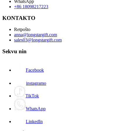
WhatsApp
+86 18098217223
KONTAKTO
Retpoŝto
anna@longstargift.com
sales03@longstargift.com
Sekvu nin
Facebook
instagramo
TikTok
WhatsApp
LinkedIn