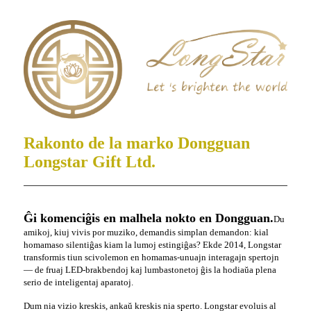
Rakonto de la marko Dongguan
Longstar Gift Ltd.
Ĝi komenciĝis en malhela nokto en Dongguan.
Du
amikoj, kiuj vivis por muziko, demandis simplan demandon: kial
homamaso silentiĝas kiam la lumoj estingiĝas? Ekde 2014, Longstar
transformis tiun scivolemon en homamas-unuajn interagajn spertojn
— de fruaj LED-brakbendoj kaj lumbastonetoj ĝis la hodiaŭa plena
serio de inteligentaj aparatoj.
Dum nia vizio kreskis, ankaŭ kreskis nia sperto. Longstar evoluis al