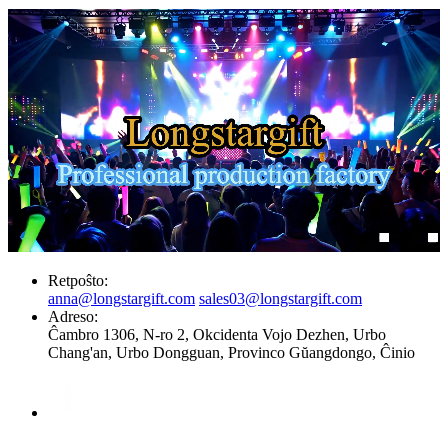
Retpoŝto:
anna@longstargift.com
sales03@longstargift.com
Adreso:
Ĉambro 1306, N-ro 2, Okcidenta Vojo Dezhen, Urbo
Chang'an, Urbo Dongguan, Provinco Gŭangdongo, Ĉinio