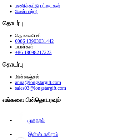
மணிக்கட்டு பட்டைகள்
லேன்யார்டு
தொடர்பு
தொலைபேசி
0086 13903031442
பயன்கள்
+86 18098217223
தொடர்பு
மின்னஞ்சல்
anna@longstargift.com
sales03@longstargift.com
எங்களை பின்தொடரவும்
முகநூல்
இன்ஸ்டாகிராம்