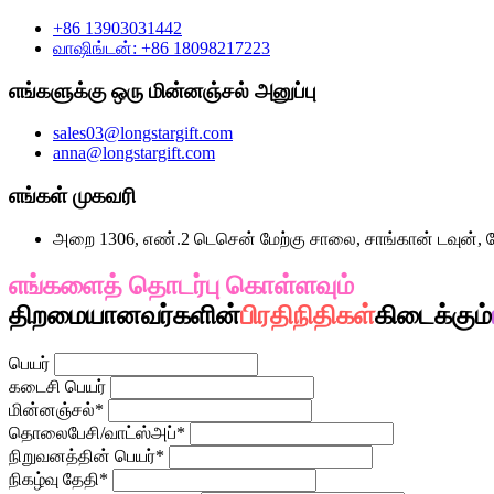
+86 13903031442
வாஷிங்டன்: +86 18098217223
எங்களுக்கு ஒரு மின்னஞ்சல் அனுப்பு
sales03@longstargift.com
anna@longstargift.com
எங்கள் முகவரி
அறை 1306, எண்.2 டெசென் மேற்கு சாலை, சாங்கான் டவுன், ட
எங்களைத் தொடர்பு கொள்ளவும்
நிரப்புவதன் 
திறமையானவர்களின்
பிரதிநிதிகள்
கிடைக்கும்
பெயர்
கடைசி பெயர்
மின்னஞ்சல்*
தொலைபேசி/வாட்ஸ்அப்*
நிறுவனத்தின் பெயர்*
நிகழ்வு தேதி*