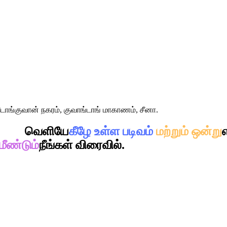
ோங்குவான் நகரம், குவாங்டாங் மாகாணம், சீனா.
மூலம்
வெளியே
கீழே உள்ள படிவம்
மற்றும் ஒன்று
மீண்டும்
நீங்கள் விரைவில்.