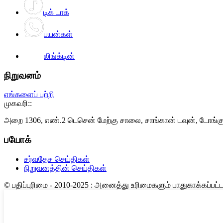
டிக் டாக்
பயன்கள்
லிங்க்டின்
நிறுவனம்
எங்களைப் பற்றி
முகவரி::
அறை 1306, எண்.2 டெசென் மேற்கு சாலை, சாங்கான் டவுன், டோங்கு
பயோக்
சர்வதேச செய்திகள்
நிறுவனத்தின் செய்திகள்
© பதிப்புரிமை - 2010-2025 : அனைத்து உரிமைகளும் பாதுகாக்கப்பட