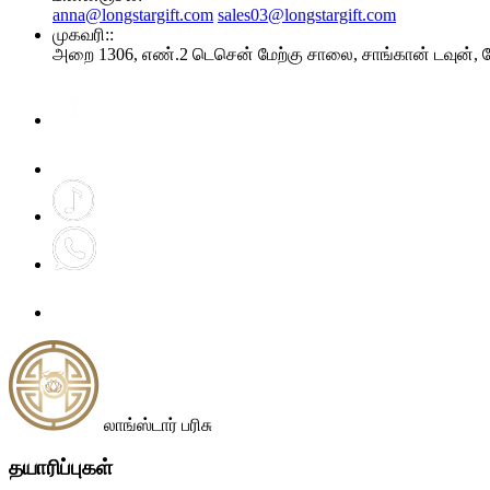
anna@longstargift.com
sales03@longstargift.com
முகவரி::
அறை 1306, எண்.2 டெசென் மேற்கு சாலை, சாங்கான் டவுன், ட
லாங்ஸ்டார் பரிசு
தயாரிப்புகள்