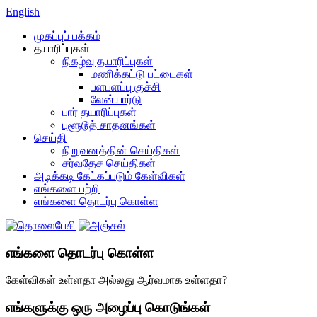
English
முகப்புப் பக்கம்
தயாரிப்புகள்
நிகழ்வு தயாரிப்புகள்
மணிக்கட்டு பட்டைகள்
பளபளப்பு குச்சி
லேன்யார்டு
பார் தயாரிப்புகள்
புளூடூத் சாதனங்கள்
செய்தி
நிறுவனத்தின் செய்திகள்
சர்வதேச செய்திகள்
அடிக்கடி கேட்கப்படும் கேள்விகள்
எங்களை பற்றி
எங்களை தொடர்பு கொள்ள
எங்களை தொடர்பு கொள்ள
கேள்விகள் உள்ளதா அல்லது ஆர்வமாக உள்ளதா?
எங்களுக்கு ஒரு அழைப்பு கொடுங்கள்