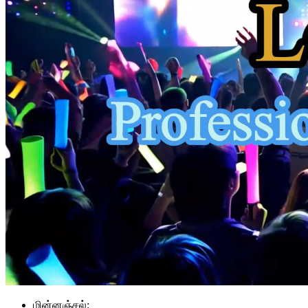
மின்னஞ்சல்: