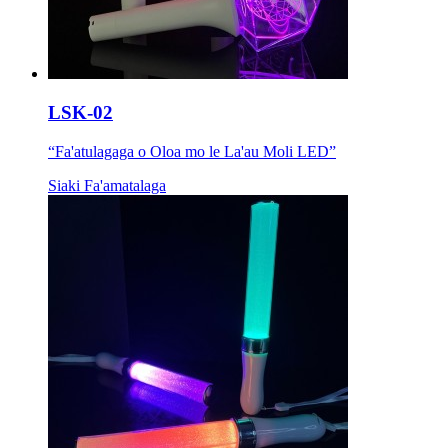
LSK-02
“Fa'atulagaga o Oloa mo le La'au Moli LED”
Siaki Fa'amatalaga