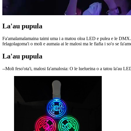
La'au pupula
Fa'amalamalamaina taimi uma i a matou oloa LED e pulea e le DMX. E f
felagolagoma'i o moli e aumaia ai le malosi ma le fiafia i so'o se fa'a
La'au pupula
--Moli feso'ota'i, malosi fa'amalosia: O le luelueina o a tatou la'au LED 