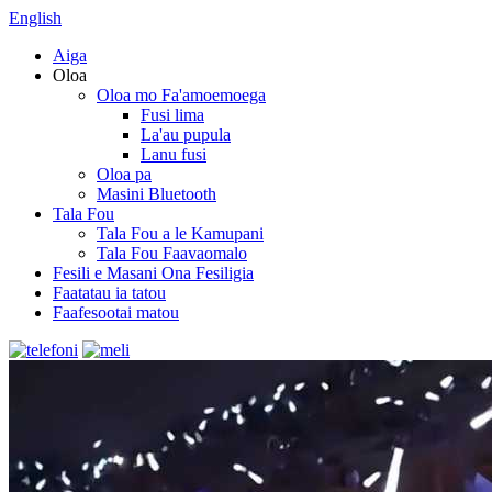
English
Aiga
Oloa
Oloa mo Fa'amoemoega
Fusi lima
La'au pupula
Lanu fusi
Oloa pa
Masini Bluetooth
Tala Fou
Tala Fou a le Kamupani
Tala Fou Faavaomalo
Fesili e Masani Ona Fesiligia
Faatatau ia tatou
Faafesootai matou