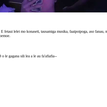
etaui lelei mo konaseti, tausamiga musika, faaipoipoga, aso fanau, ma
moemoe.
o le gagana sili lea a le au fa'afiafia--