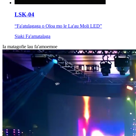
LSK-04
“Fa'atulagaga o Oloa mo le La'au Moli LED”
Siaki Fa'amatalaga
Ia matagofie lau fa'amoemoe