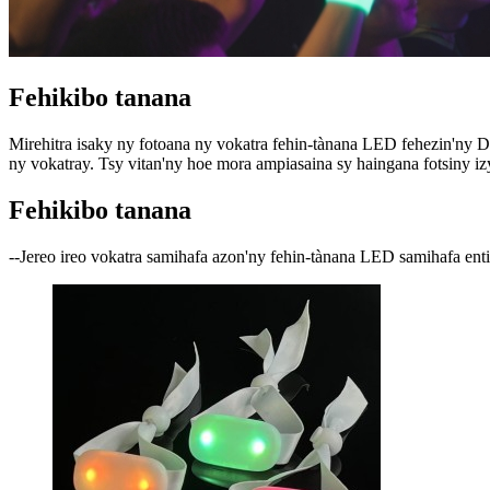
Fehikibo tanana
Mirehitra isaky ny fotoana ny vokatra fehin-tànana LED fehezin'ny 
ny vokatray. Tsy vitan'ny hoe mora ampiasaina sy haingana fotsiny izy i
Fehikibo tanana
--Jereo ireo vokatra samihafa azon'ny fehin-tànana LED samihafa enti