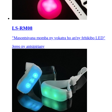
LS-RM08
"Masontsivana momba ny vokatra ho an'ny fehikibo LED"
Jereo ny antsipiriany