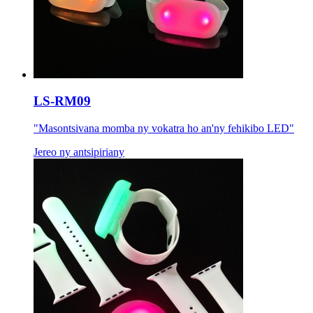
LS-RM09
"Masontsivana momba ny vokatra ho an'ny fehikibo LED"
Jereo ny antsipiriany