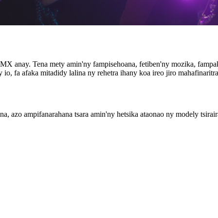
DMX anay. Tena mety amin'ny fampisehoana, fetiben'ny mozika, fampaka
o, fa afaka mitadidy lalina ny rehetra ihany koa ireo jiro mahafinaritra
na, azo ampifanarahana tsara amin'ny hetsika ataonao ny modely tsirair