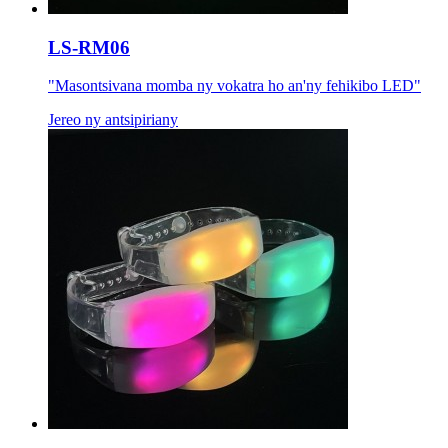
LS-RM06
"Masontsivana momba ny vokatra ho an'ny fehikibo LED"
Jereo ny antsipiriany