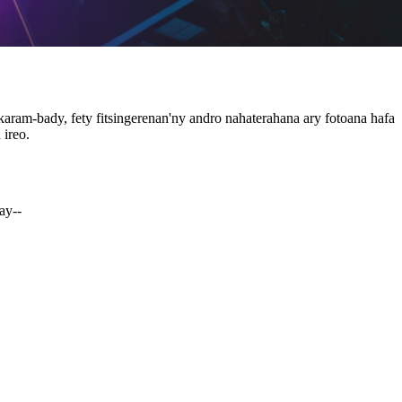
ram-bady, fety fitsingerenan'ny andro nahaterahana ary fotoana hafa
 ireo.
ay--