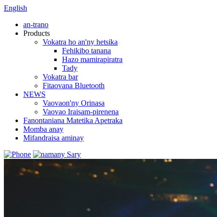
English
an-trano
Products
Vokatra ho an'ny hetsika
Fehikibo tanana
Hazo mamirapiratra
Tady
Vokatra bar
Fitaovana Bluetooth
NEWS
Vaovaon'ny Orinasa
Vaovao Iraisam-pirenena
Fanontaniana Matetika Apetraka
Momba anay
Mifandraisa aminay