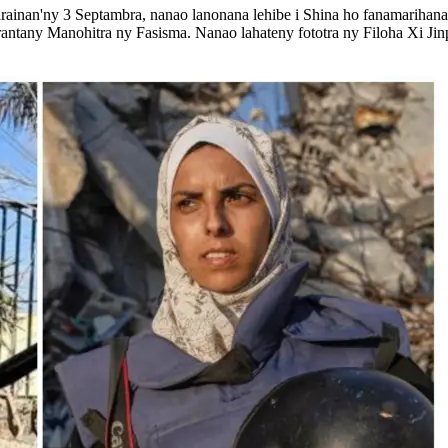
ainan'ny 3 Septambra, nanao lanonana lehibe i Shina ho fanamarihana
tany Manohitra ny Fasisma. Nanao lahateny fototra ny Filoha Xi Jinpi