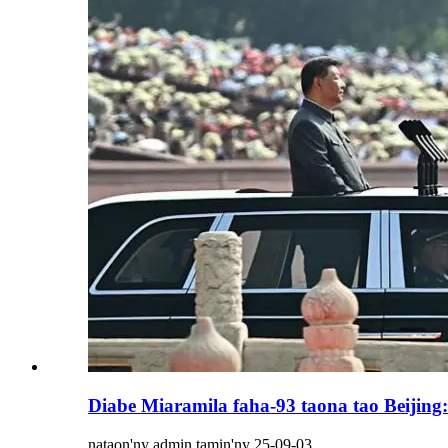
Diabe Miaramila faha-93 taona tao Beijing
nataon'ny admin tamin'ny 25-09-03