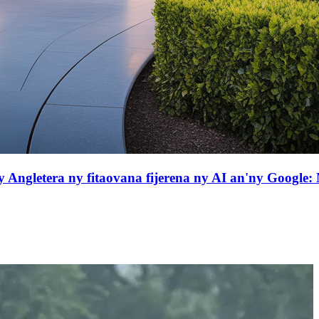
 Angletera ny fitaovana fijerena ny AI an'ny Google