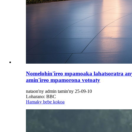
Nomelohin'ireo mpamoaka lahatsoratra any
amin'ireo mpamorona votoaty
nataon'ny admin tamin'ny 25-09-10
Loharano: BBC
Hamaky bebe kokoa