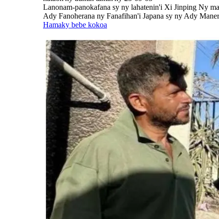
Lanonam-panokafana sy ny lahatenin'i Xi Jinping Ny mar
Ady Fanoherana ny Fanafihan'i Japana sy ny Ady Maneran
Hamaky bebe kokoa