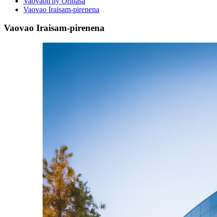
Vaovaon'ny Orinasa
Vaovao Iraisam-pirenena
Vaovao Iraisam-pirenena