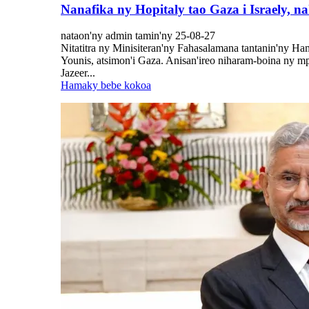
Nanafika ny Hopitaly tao Gaza i Israely, 
nataon'ny admin tamin'ny 25-08-27
Nitatitra ny Minisiteran'ny Fahasalamana tantanin'ny Ha
Younis, atsimon'i Gaza. Anisan'ireo niharam-boina ny m
Jazeer...
Hamaky bebe kokoa