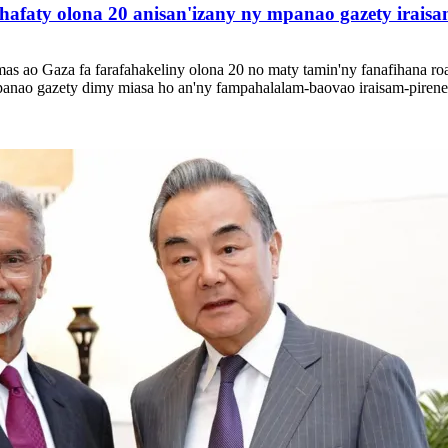
nahafaty olona 20 anisan'izany ny mpanao gazety irais
mas ao Gaza fa farafahakeliny olona 20 no maty tamin'ny fanafihana ro
panao gazety dimy miasa ho an'ny fampahalalam-baovao iraisam-pirenen