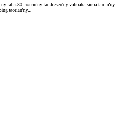
 ny faha-80 taonan'ny fandresen'ny vahoaka sinoa tamin'ny
ng taorian'ny...