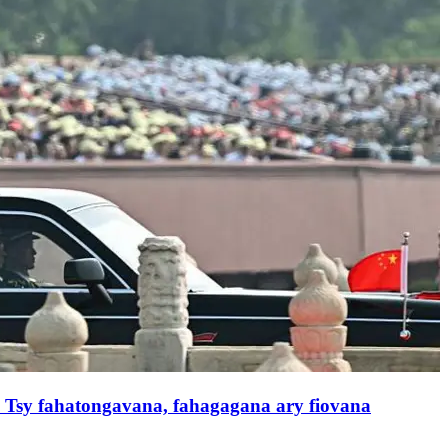
: Tsy fahatongavana, fahagagana ary fiovana