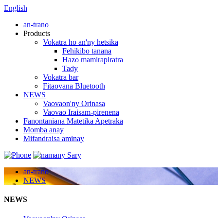
English
an-trano
Products
Vokatra ho an'ny hetsika
Fehikibo tanana
Hazo mamirapiratra
Tady
Vokatra bar
Fitaovana Bluetooth
NEWS
Vaovaon'ny Orinasa
Vaovao Iraisam-pirenena
Fanontaniana Matetika Apetraka
Momba anay
Mifandraisa aminay
an-trano
NEWS
NEWS