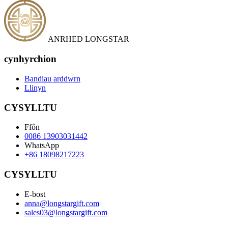
ANRHED LONGSTAR
cynhyrchion
Bandiau arddwrn
Llinyn
CYSYLLTU
Ffôn
0086 13903031442
WhatsApp
+86 18098217223
CYSYLLTU
E-bost
anna@longstargift.com
sales03@longstargift.com