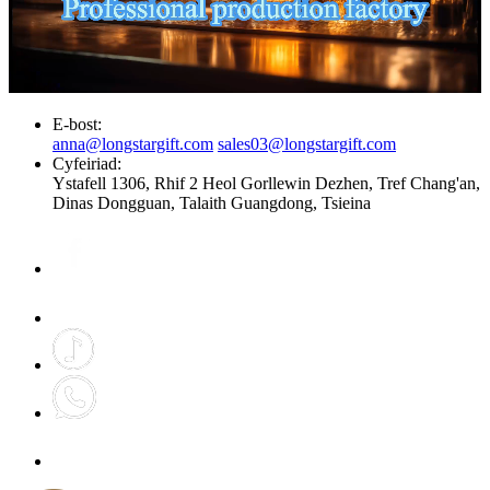
E-bost:
anna@longstargift.com
sales03@longstargift.com
Cyfeiriad:
Ystafell 1306, Rhif 2 Heol Gorllewin Dezhen, Tref Chang'an,
Dinas Dongguan, Talaith Guangdong, Tsieina