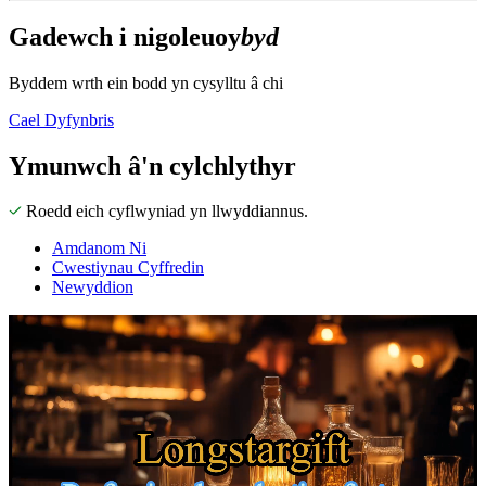
Gadewch i ni
goleuo
y
byd
Byddem wrth ein bodd yn cysylltu â chi
Cael Dyfynbris
Ymunwch â'n cylchlythyr
Roedd eich cyflwyniad yn llwyddiannus.
Amdanom Ni
Cwestiynau Cyffredin
Newyddion