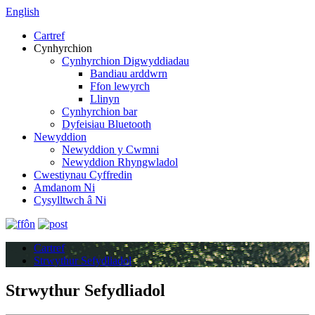
English
Cartref
Cynhyrchion
Cynhyrchion Digwyddiadau
Bandiau arddwrn
Ffon lewyrch
Llinyn
Cynhyrchion bar
Dyfeisiau Bluetooth
Newyddion
Newyddion y Cwmni
Newyddion Rhyngwladol
Cwestiynau Cyffredin
Amdanom Ni
Cysylltwch â Ni
Cartref
Strwythur Sefydliadol
Strwythur Sefydliadol