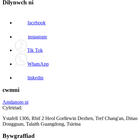
Dilynwch ni
facebook
instagram
Tik Tok
WhatsApp
linkedin
cwmni
Amdanom ni
Cyfeiriad:
Ystafell 1306, Rhif 2 Heol Gorllewin Dezhen, Tref Chang'an, Dinas
Dongguan, Talaith Guangdong, Tsieina
Bywgraffiad