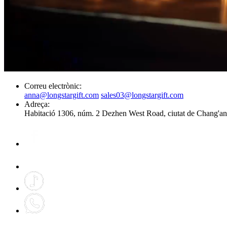
Correu electrònic:
anna@longstargift.com
sales03@longstargift.com
Adreça:
Habitació 1306, núm. 2 Dezhen West Road, ciutat de Chang'an