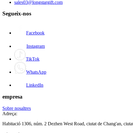
sales03@longstargift.com
Segueix-nos
Facebook
Instagram
TikTok
WhatsApp
LinkedIn
empresa
Sobre nosaltres
Adreça:
Habitació 1306, núm. 2 Dezhen West Road, ciutat de Chang'an, ciut