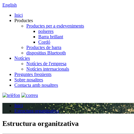
English
Inici
Productes
Productes per a esdeveniments
polseres
Barra brillant
Cordó
Productes de barra
dispositius Bluetooth
Notícies
Notícies de l'empresa
Notícies internacionals
Preguntes freqüents
Sobre nosaltres
Contacta amb nosaltres
Inici
Estructura organitzativa
Estructura organitzativa