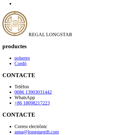
REGAL LONGSTAR
productes
polseres
Cordó
CONTACTE
Telèfon
0086 13903031442
WhatsApp
+86 18098217223
CONTACTE
Correu electrònic
anna@longstargift.com