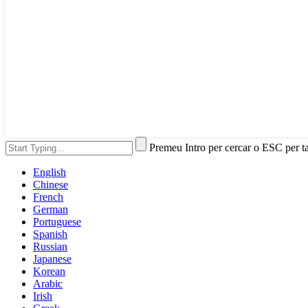
Premeu Intro per cercar o ESC per t
English
Chinese
French
German
Portuguese
Spanish
Russian
Japanese
Korean
Arabic
Irish