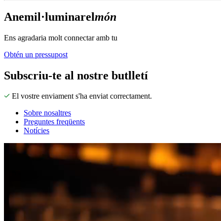
Anem
il·luminar
el
món
Ens agradaria molt connectar amb tu
Obtén un pressupost
Subscriu-te al nostre butlletí
El vostre enviament s'ha enviat correctament.
Sobre nosaltres
Preguntes freqüents
Notícies