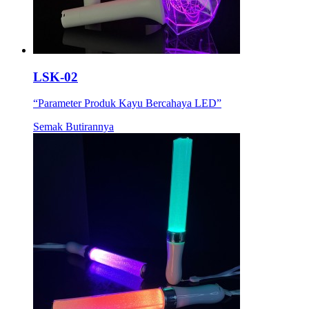
LSK-02
“Parameter Produk Kayu Bercahaya LED”
Semak Butirannya