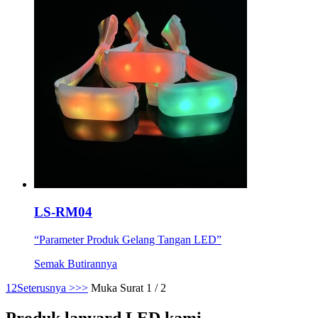
LS-RM04
“Parameter Produk Gelang Tangan LED”
Semak Butirannya
1
2
Seterusnya >
>>
Muka Surat 1 / 2
Produk lanyard LED kami