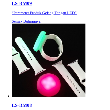
LS-RM09
“Parameter Produk Gelang Tangan LED”
Semak Butirannya
LS-RM08