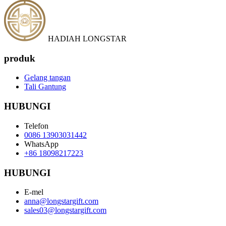
HADIAH LONGSTAR
produk
Gelang tangan
Tali Gantung
HUBUNGI
Telefon
0086 13903031442
WhatsApp
+86 18098217223
HUBUNGI
E-mel
anna@longstargift.com
sales03@longstargift.com