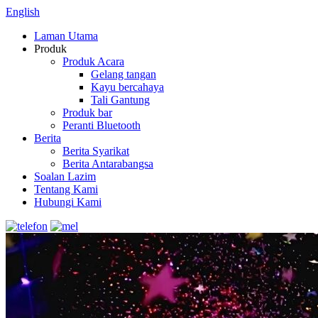
English
Laman Utama
Produk
Produk Acara
Gelang tangan
Kayu bercahaya
Tali Gantung
Produk bar
Peranti Bluetooth
Berita
Berita Syarikat
Berita Antarabangsa
Soalan Lazim
Tentang Kami
Hubungi Kami