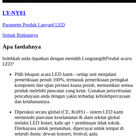
LY-NY01
Parameter Produk Lanyard LED
Semak Butirannya
Apa faedahnya
bolehkah anda dapatkan dengan memilih Longstargift
Produk acara
LED
?
Pilih lekapan acara LED kami—setiap unit menjalani
pemeriksaan penuh 100%, termasuk pemeriksaan peringkat
komponen dan ujian prestasi kuasa penuh, memastikan semua
produk melebihi piawaian yang ketat. Gunakan penyelesaian
pencahayaan anda dengan yakin terhadap kebolehpercayaan
dan ketahanannya.
Diperakui secara global (CE, RoHS) – sistem LED kami
memenuhi piawaian keselamatan & alam sekitar global
melalui LED lestari, kalis api + pembinaan tidak toksik.
Direkayasa untuk pematuhan, dipercayai untuk tempat di
seluruh dunia: dewan konsert, festival, gala.