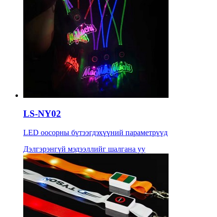
LS-NY02
LED оосорны бүтээгдэхүүний параметрүүд
Дэлгэрэнгүй мэдээллийг шалгана уу