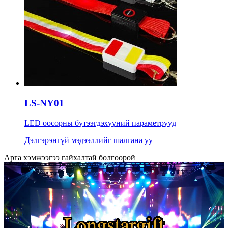
LS-NY01
LED оосорны бүтээгдэхүүний параметрүүд
Дэлгэрэнгүй мэдээллийг шалгана уу
Арга хэмжээгээ гайхалтай болгоорой