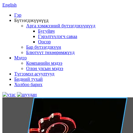
English
Гэр
Бүтээгдэхүүнүүд
Арга хэмжээний бүтээгдэхүүнүүд
Бугуйвч
Гэрэлтүүлэгч саваа
Оосор
Бар бүтээгдэхүүн
Блютүүт төхөөрөмжүүд
Мэдээ
Компанийн мэдээ
Олон улсын мэдээ
Түгээмэл асуултууд
Бидний тухай
Холбоо барих