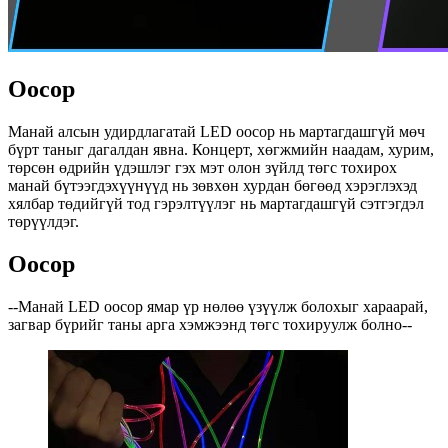
Оосор
Манай алсын удирдлагатай LED оосор нь мартагдашгүй мөч
бүрт таныг дагалдан явна. Концерт, хөгжмийн наадам, хурим,
төрсөн өдрийн үдэшлэг гэх мэт олон зүйлд төгс тохирох
манай бүтээгдэхүүнүүд нь зөвхөн хурдан бөгөөд хэрэглэхэд
хялбар төдийгүй тод гэрэлтүүлэг нь мартагдашгүй сэтгэгдэл
төрүүлдэг.
Оосор
--Манай LED оосор ямар үр нөлөө үзүүлж болохыг хараарай,
загвар бүрийг таны арга хэмжээнд төгс тохируулж болно--