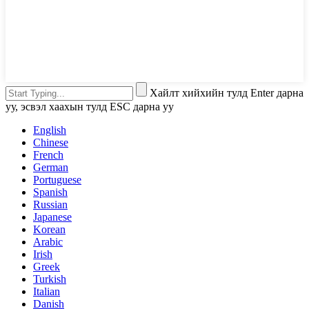
Хайлт хийхийн тулд Enter дарна
уу, эсвэл хаахын тулд ESC дарна уу
English
Chinese
French
German
Portuguese
Spanish
Russian
Japanese
Korean
Arabic
Irish
Greek
Turkish
Italian
Danish