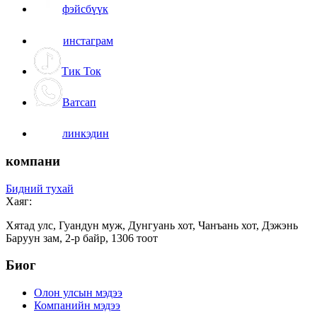
фэйсбүүк
инстаграм
Тик Ток
Ватсап
линкэдин
компани
Бидний тухай
Хаяг:
Хятад улс, Гуандун муж, Дунгуань хот, Чанъань хот, Дэжэнь
Баруун зам, 2-р байр, 1306 тоот
Биог
Олон улсын мэдээ
Компанийн мэдээ