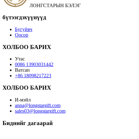
ЛОНГСТАРЫН БЭЛЭГ
бүтээгдэхүүнүүд
Бугуйвч
Оосор
ХОЛБОО БАРИХ
Утас
0086 13903031442
Ватсап
+86 18098217223
ХОЛБОО БАРИХ
И-мэйл
anna@longstargift.com
sales03@longstargift.com
Биднийг дагаарай