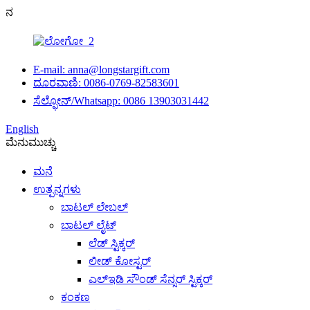
ನ
E-mail: anna@longstargift.com
ದೂರವಾಣಿ: 0086-0769-82583601
ಸೆಲ್ಫೋನ್/Whatsapp: 0086 13903031442
English
ಮೆನು
ಮುಚ್ಚು
ಮನೆ
ಉತ್ಪನ್ನಗಳು
ಬಾಟಲ್ ಲೇಬಲ್
ಬಾಟಲ್ ಲೈಟ್
ಲೆಡ್ ಸ್ಟಿಕ್ಕರ್
ಲೀಡ್ ಕೋಸ್ಟರ್
ಎಲ್ಇಡಿ ಸೌಂಡ್ ಸೆನ್ಸರ್ ಸ್ಟಿಕ್ಕರ್
ಕಂಕಣ