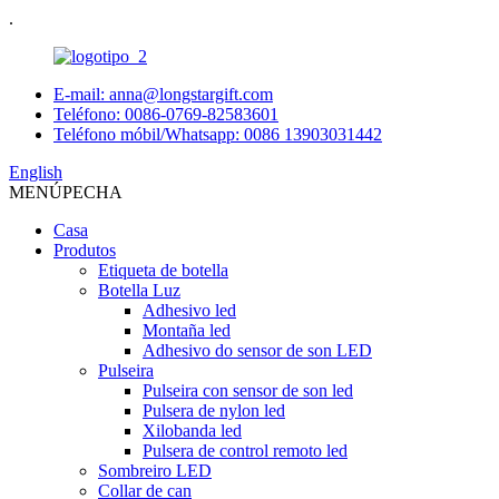
.
E-mail: anna@longstargift.com
Teléfono: 0086-0769-82583601
Teléfono móbil/Whatsapp: 0086 13903031442
English
MENÚ
PECHA
Casa
Produtos
Etiqueta de botella
Botella Luz
Adhesivo led
Montaña led
Adhesivo do sensor de son LED
Pulseira
Pulseira con sensor de son led
Pulsera de nylon led
Xilobanda led
Pulsera de control remoto led
Sombreiro LED
Collar de can