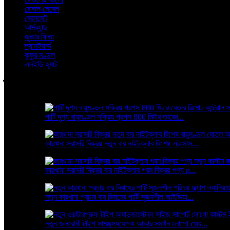
বোতল লেবেল
ব্রেসলেট
আর্মব্যান্ড
জুতার ফিতা
ল্যানইয়ার্ড
কুকুর মণ্ডল
এলইডি হ্যাট
বৈশিষ্ট্যযুক্ত পণ্য
পার্টি দৃশ্য বায়ুমণ্ডল সক্রিয় প্রপস 800 মিটার তারের...
কারখানা সরাসরি বিক্রয় নতুন বার নাইটক্লাব বিশেষ এটমোস...
কারখানা সরাসরি বিক্রয় বার নাইটক্লাব গরম বিক্রয় পণ্য n...
নতুন কারখানা প্রচার বার বিবাহের পার্টি সৃজনশীল আইডিয়া...
নতুন জলরোধী টাইপ সামঞ্জস্যযোগ্য আকার সমর্থন লোগো cus...