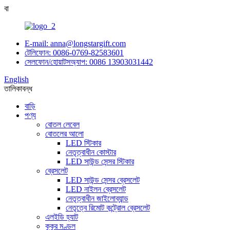
বা
E-mail: anna@longstargift.com
টেলিফোন: 0086-0769-82583601
সেলফোন/হোয়াটসঅ্যাপ: 0086 13903031442
English
তালিকা
বন্ধ
বাড়ি
পণ্য
বোতল লেবেল
বোতলের আলো
LED স্টিকার
নেতৃত্বাধীন কোস্টার
LED সাউন্ড সেন্সর স্টিকার
ব্রেসলেট
LED সাউন্ড সেন্সর ব্রেসলেট
LED নাইলন ব্রেসলেট
নেতৃত্বাধীন জাইলোব্যান্ড
নেতৃত্বে রিমোট কন্ট্রোল ব্রেসলেট
এলইডি হ্যাট
কুকুর মণ্ডল