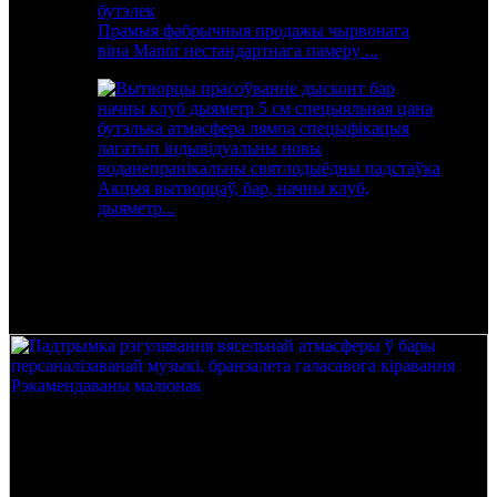
Прамыя фабрычныя продажы чырвонага
віна Manor нестандартнага памеру ...
Акцыя вытворцаў, бар, начны клуб,
дыяметр...
Бар вясельнай атмасферы карэкціроўкі
падтрымкі персаналізаванай карыстацкай
музыкі галасавога кіравання бранзалет