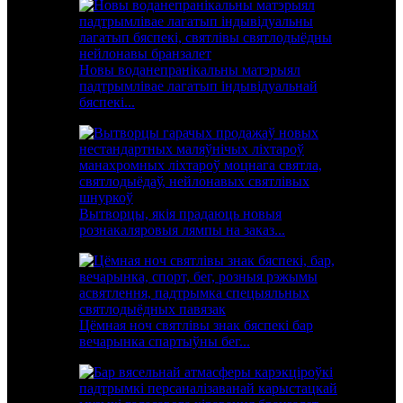
Новы воданепранікальны матэрыял
падтрымлівае лагатып індывідуальнай
бяспекі...
Вытворцы, якія прадаюць новыя
рознакаляровыя лямпы на заказ...
Цёмная ноч святлівы знак бяспекі бар
вечарынка спартыўны бег...