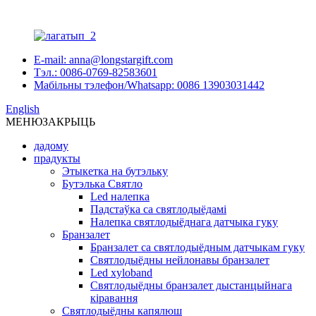
E-mail: anna@longstargift.com
Тэл.: 0086-0769-82583601
Мабільны тэлефон/Whatsapp: 0086 13903031442
English
МЕНЮ
ЗАКРЫЦЬ
дадому
прадукты
Этыкетка на бутэльку
Бутэлька Святло
Led налепка
Падстаўка са святлодыёдамі
Налепка святлодыёднага датчыка гуку
Бранзалет
Бранзалет са святлодыёдным датчыкам гуку
Святлодыёдны нейлонавы бранзалет
Led xyloband
Святлодыёдны бранзалет дыстанцыйнага
кіравання
Святлодыёдны капялюш