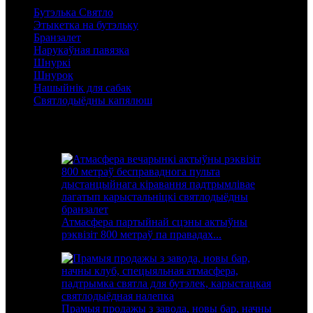
Бутэлька Святло
Этыкетка на бутэльку
Бранзалет
Нарукаўная павязка
Шнуркі
Шнурок
Нашыйнік для сабак
Святлодыёдны капялюш
Рэкамендаваныя прадукты
Атмасфера партыйнай сцэны актыўны
рэквізіт 800 метраў па правадах...
Прамыя продажы з завода, новы бар, начны