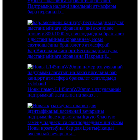
Падтрымка наладкі вясельнай атмасферы
бара персаналіз...
Бар Вясельны канцэрт Бесправадны пульт
дыстанцыйнага кіравання Пакрыццё...
Новы памер L145mmW20mm з рэгуляванай
падтрымкай лагатыпа на заказ ...
Новы крэатыўны бар для ідэнтыфікацыі
вясельнай вечарыны...