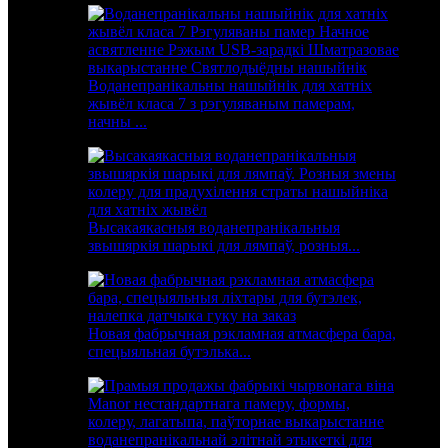
Воданепранікальны нашыйнік для хатніх
жывёл класа 7 з рэгуляваным памерам,
начны ...
Высакаякасныя воданепранікальныя
звышяркія шарыкі для лямпаў, розныя...
Новая фабрычная рэкламная атмасфера бара,
спецыяльная бутэлька...