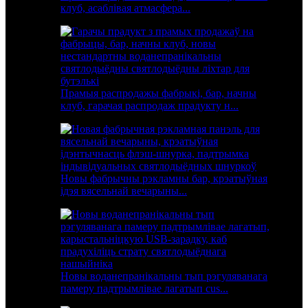
клуб, асаблівая атмасфера...
Прамыя распродажы фабрыкі, бар, начны
клуб, гарачая распродаж прадукту н...
Новы фабрычны рэкламны бар, крэатыўная
ідэя вясельнай вечарыны...
Новы воданепранікальны тып рэгуляванага
памеру падтрымлівае лагатып cus...