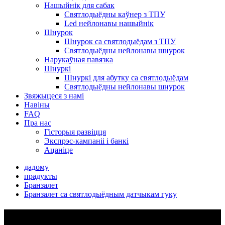
Нашыйнік для сабак
Святлодыёдны каўнер з ТПУ
Led нейлонавы нашыйнік
Шнурок
Шнурок са святлодыёдам з ТПУ
Святлодыёдны нейлонавы шнурок
Нарукаўная павязка
Шнуркі
Шнуркі для абутку са святлодыёдам
Святлодыёдны нейлонавы шнурок
Звяжыцеся з намі
Навіны
FAQ
Пра нас
Гісторыя развіцця
Экспрэс-кампаніі і банкі
Ацаніце
дадому
прадукты
Бранзалет
Бранзалет са святлодыёдным датчыкам гуку
Катэгорыі